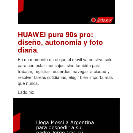
HUAWEI pura 90s pro:
diseño, autonomía y foto
.
diaria
En un momento en el que el móvil ya no sirve solo
para contestar mensajes, sino también para
trabajar, registrar recuerdos, navegar la ciudad y
resolver tareas cotidianas, elegir bien importa más
que nunca.
Lado.mx