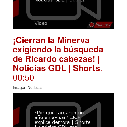
¡Cierran la Minerva
exigiendo la búsqueda
de Ricardo cabezas! |
Noticias GDL | Shorts
.
00:50
Imagen Noticias