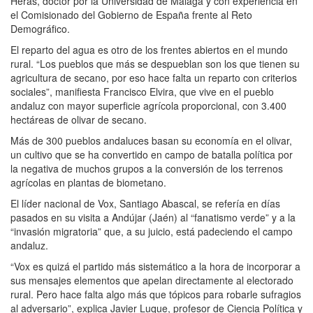
Heras, doctor por la Universidad de Málaga y con experiencia en
el Comisionado del Gobierno de España frente al Reto
Demográfico.
El reparto del agua es otro de los frentes abiertos en el mundo
rural. “Los pueblos que más se despueblan son los que tienen su
agricultura de secano, por eso hace falta un reparto con criterios
sociales”, manifiesta Francisco Elvira, que vive en el pueblo
andaluz con mayor superficie agrícola proporcional, con 3.400
hectáreas de olivar de secano.
Más de 300 pueblos andaluces basan su economía en el olivar,
un cultivo que se ha convertido en campo de batalla política por
la negativa de muchos grupos a la conversión de los terrenos
agrícolas en plantas de biometano.
El líder nacional de Vox, Santiago Abascal, se refería en días
pasados en su visita a Andújar (Jaén) al “fanatismo verde” y a la
“invasión migratoria” que, a su juicio, está padeciendo el campo
andaluz.
“Vox es quizá el partido más sistemático a la hora de incorporar a
sus mensajes elementos que apelan directamente al electorado
rural. Pero hace falta algo más que tópicos para robarle sufragios
al adversario”, explica Javier Luque, profesor de Ciencia Política y