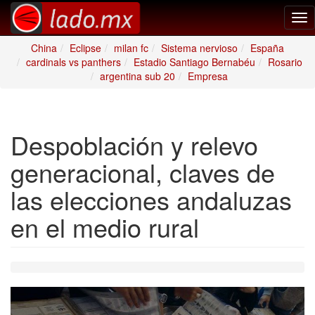
Tog
nav
China
Eclipse
milan fc
Sistema nervioso
España
cardinals vs panthers
Estadio Santiago Bernabéu
Rosario
argentina sub 20
Empresa
Despoblación y relevo
generacional, claves de
las elecciones andaluzas
en el medio rural