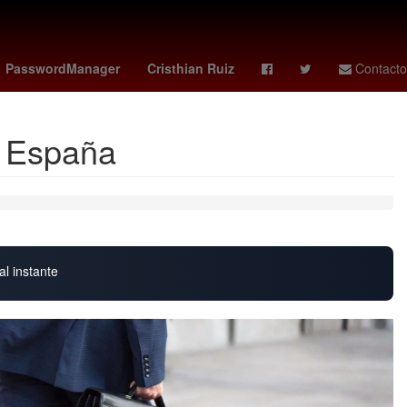
onzon
cavaliers - rockets
PasswordManager
Cristhian Ruiz
Contacto
n España
al instante