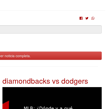
er noticia completa.
diamondbacks vs dodgers