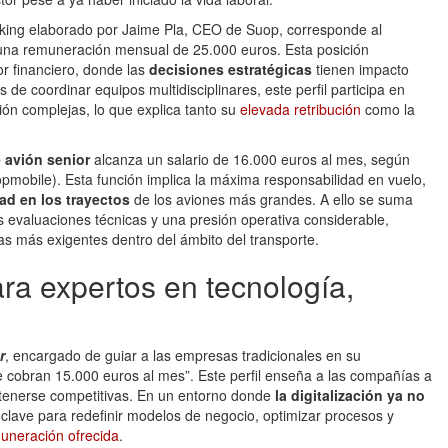
nking elaborado por Jaime Pla, CEO de Suop, corresponde al
 una remuneración mensual de 25.000 euros. Esta posición
or financiero, donde las
decisiones estratégicas
tienen impacto
de coordinar equipos multidisciplinares, este perfil participa en
ión complejas, lo que explica tanto su
elevada retribución
como la
 avión senior
alcanza un salario de 16.000 euros al mes, según
pmobile). Esta función implica la máxima responsabilidad en vuelo,
ad en los trayectos
de los aviones más grandes. A ello se suma
 evaluaciones técnicas y una presión operativa considerable,
as más exigentes dentro del ámbito del transporte.
ra expertos en tecnología,
r
, encargado de guiar a las empresas tradicionales en su
se cobran 15.000 euros al mes”. Este perfil enseña a las compañías a
antenerse competitivas. En un entorno donde
la digitalización ya no
a clave para redefinir modelos de negocio, optimizar procesos y
uneración ofrecida
.