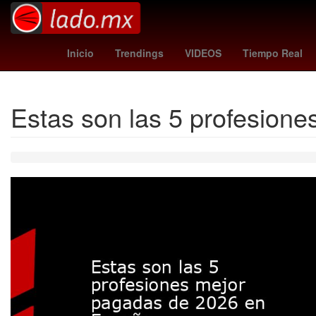
Henipavirus
Estética
Inicio
Trendings
VIDEOS
Tiempo Real
Estas son las 5 profesion