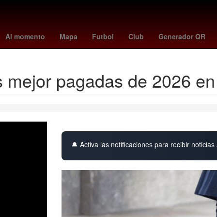
peppa pig
rockets
swag 2
Pago
HBO
Empresa
florian m
Al momento
Mapa
Futbol
Club
Generador QR
es mejor pagadas de 2026 e
🔔 Activa las notificaciones para recibir noticias 