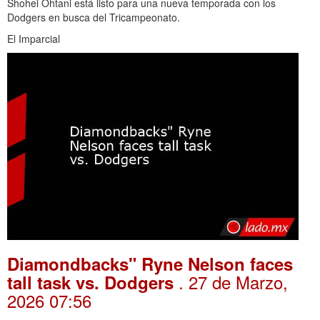
Shohei Ohtani está listo para una nueva temporada con los
Dodgers en busca del Tricampeonato.
El Imparcial
Diamondbacks" Ryne Nelson faces
. 27 de Marzo,
tall task vs. Dodgers
2026 07:56