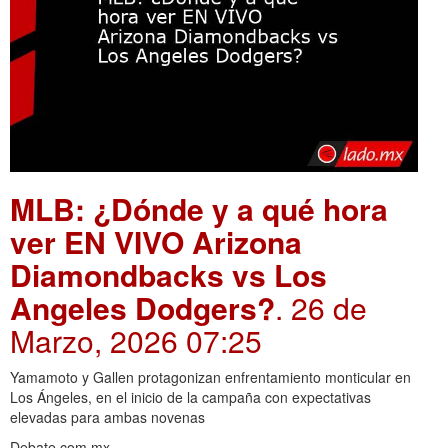
MLB: ¿Dónde y a qué hora
ver EN VIVO Arizona
Diamondbacks vs Los
Angeles Dodgers?
. 26 de
Marzo, 2026 07:25
Yamamoto y Gallen protagonizan enfrentamiento monticular en
Los Ángeles, en el inicio de la campaña con expectativas
elevadas para ambas novenas
Debate.com.mx