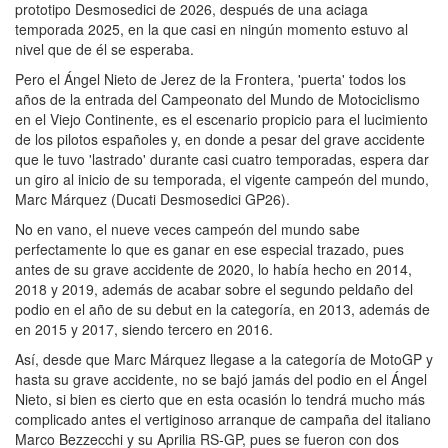
prototipo Desmosedici de 2026, después de una aciaga
temporada 2025, en la que casi en ningún momento estuvo al
nivel que de él se esperaba.
Pero el Ángel Nieto de Jerez de la Frontera, 'puerta' todos los
años de la entrada del Campeonato del Mundo de Motociclismo
en el Viejo Continente, es el escenario propicio para el lucimiento
de los pilotos españoles y, en donde a pesar del grave accidente
que le tuvo 'lastrado' durante casi cuatro temporadas, espera dar
un giro al inicio de su temporada, el vigente campeón del mundo,
Marc Márquez (Ducati Desmosedici GP26).
No en vano, el nueve veces campeón del mundo sabe
perfectamente lo que es ganar en ese especial trazado, pues
antes de su grave accidente de 2020, lo había hecho en 2014,
2018 y 2019, además de acabar sobre el segundo peldaño del
podio en el año de su debut en la categoría, en 2013, además de
en 2015 y 2017, siendo tercero en 2016.
Así, desde que Marc Márquez llegase a la categoría de MotoGP y
hasta su grave accidente, no se bajó jamás del podio en el Ángel
Nieto, si bien es cierto que en esta ocasión lo tendrá mucho más
complicado antes el vertiginoso arranque de campaña del italiano
Marco Bezzecchi y su Aprilia RS-GP, pues se fueron con dos