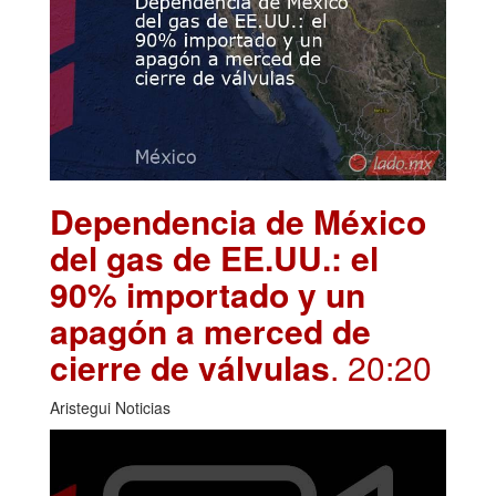
Dependencia de México
del gas de EE.UU.: el
90% importado y un
apagón a merced de
cierre de válvulas
. 20:20
Aristegui Noticias