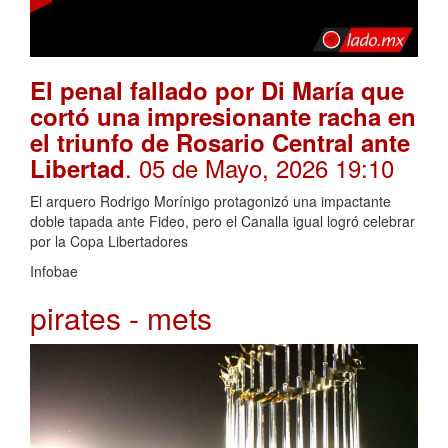
El penal fallado por Di María que
cortó una impresionante racha en
el triunfo de Rosario Central ante
. 05 de Mayo, 2026 19:10
Libertad
El arquero Rodrigo Morínigo protagonizó una impactante
doble tapada ante Fideo, pero el Canalla igual logró celebrar
por la Copa Libertadores
Infobae
pirates - mets