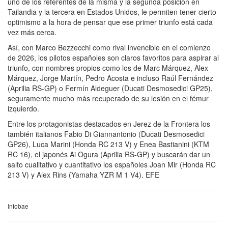
uno de los referentes de la misma y la segunda posición en
Tailandia y la tercera en Estados Unidos, le permiten tener cierto
optimismo a la hora de pensar que ese primer triunfo está cada
vez más cerca.
Así, con Marco Bezzecchi como rival invencible en el comienzo
de 2026, los pilotos españoles son claros favoritos para aspirar al
triunfo, con nombres propios como los de Marc Márquez, Alex
Márquez, Jorge Martín, Pedro Acosta e incluso Raúl Fernández
(Aprilia RS-GP) o Fermín Aldeguer (Ducati Desmosedici GP25),
seguramente mucho más recuperado de su lesión en el fémur
izquierdo.
Entre los protagonistas destacados en Jerez de la Frontera los
también italianos Fabio Di Giannantonio (Ducati Desmosedici
GP26), Luca Marini (Honda RC 213 V) y Enea Bastianini (KTM
RC 16), el japonés Ai Ogura (Aprilia RS-GP) y buscarán dar un
salto cualitativo y cuantitativo los españoles Joan Mir (Honda RC
213 V) y Alex Rins (Yamaha YZR M 1 V4). EFE
Infobae