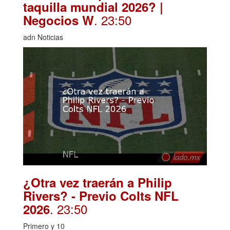
taquilla mundial 2026? |
. 23:50
Negocios W
adn Noticias
¿Otra vez traerán a Philip
Rivers? - Previo Colts NFL
. 23:50
2026
Primero y 10