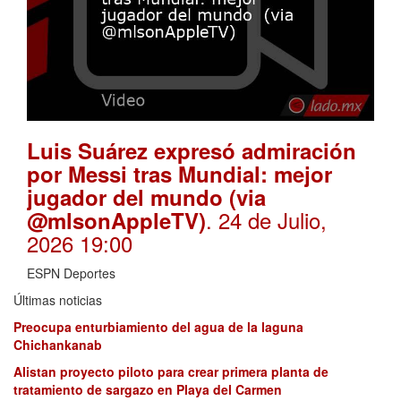
Luis Suárez expresó admiración
por Messi tras Mundial: mejor
jugador del mundo (via
. 24 de Julio,
@mlsonAppleTV)
2026 19:00
ESPN Deportes
Últimas noticias
Preocupa enturbiamiento del agua de la laguna
Chichankanab
Alistan proyecto piloto para crear primera planta de
tratamiento de sargazo en Playa del Carmen