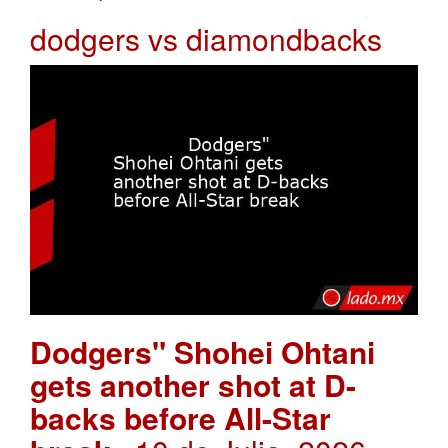
dodgers vs diamondbacks
Dodgers" Shohei Ohtani
gets another shot at D-
backs before All-Star