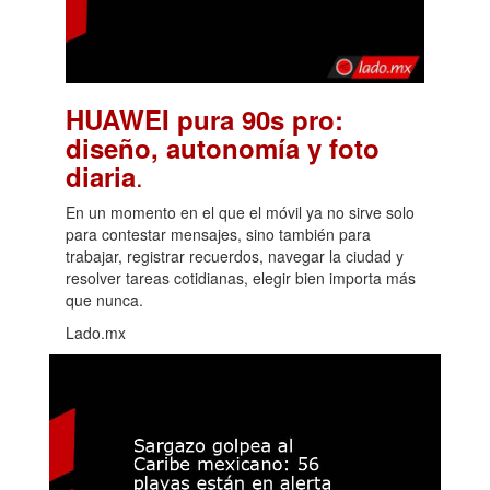
HUAWEI pura 90s pro:
diseño, autonomía y foto
.
diaria
En un momento en el que el móvil ya no sirve solo
para contestar mensajes, sino también para
trabajar, registrar recuerdos, navegar la ciudad y
resolver tareas cotidianas, elegir bien importa más
que nunca.
Lado.mx