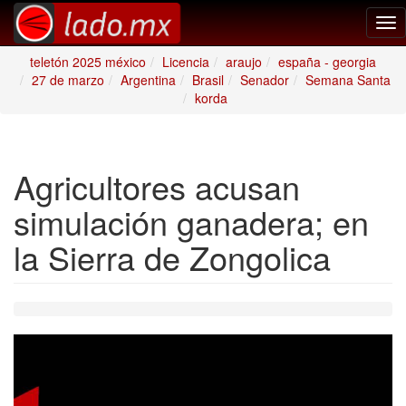
Tog
nav
teletón 2025 méxico
Licencia
araujo
españa - georgia
27 de marzo
Argentina
Brasil
Senador
Semana Santa
korda
Agricultores acusan
simulación ganadera; en
la Sierra de Zongolica