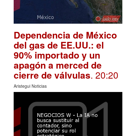
Dependencia de México
del gas de EE.UU.: el
90% importado y un
apagón a merced de
cierre de válvulas
. 20:20
Aristegui Noticias