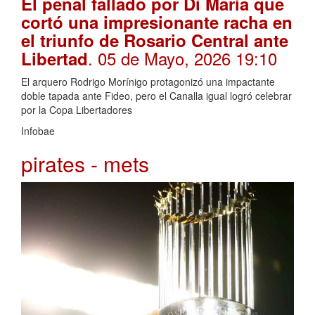
El penal fallado por Di María que
cortó una impresionante racha en
el triunfo de Rosario Central ante
. 05 de Mayo, 2026 19:10
Libertad
El arquero Rodrigo Morínigo protagonizó una impactante
doble tapada ante Fideo, pero el Canalla igual logró celebrar
por la Copa Libertadores
Infobae
pirates - mets