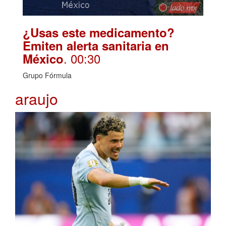
¿Usas este medicamento?
Emiten alerta sanitaria en
. 00:30
México
Grupo Fórmula
araujo