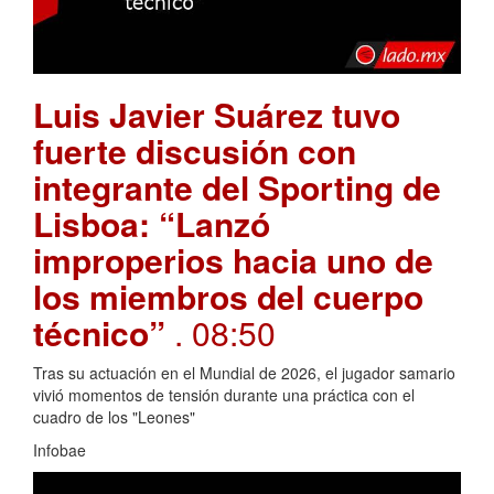
Luis Javier Suárez tuvo
fuerte discusión con
integrante del Sporting de
Lisboa: “Lanzó
improperios hacia uno de
los miembros del cuerpo
técnico”
. 08:50
Tras su actuación en el Mundial de 2026, el jugador samario
vivió momentos de tensión durante una práctica con el
cuadro de los "Leones"
Infobae