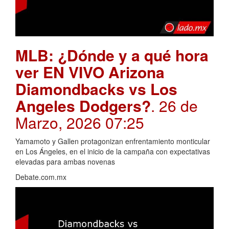
MLB: ¿Dónde y a qué hora
ver EN VIVO Arizona
Diamondbacks vs Los
Angeles Dodgers?
. 26 de
Marzo, 2026 07:25
Yamamoto y Gallen protagonizan enfrentamiento monticular
en Los Ángeles, en el inicio de la campaña con expectativas
elevadas para ambas novenas
Debate.com.mx