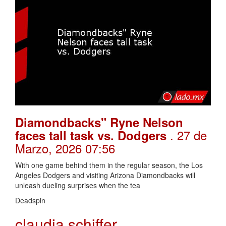
Diamondbacks" Ryne Nelson
. 27 de
faces tall task vs. Dodgers
Marzo, 2026 07:56
With one game behind them in the regular season, the Los
Angeles Dodgers and visiting Arizona Diamondbacks will
unleash dueling surprises when the tea
Deadspin
claudia schiffer