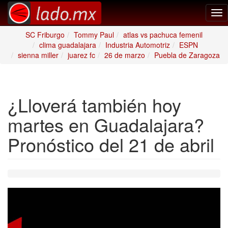
Tog
nav
SC Friburgo
Tommy Paul
atlas vs pachuca femenil
clima guadalajara
Industria Automotriz
ESPN
sienna miller
juarez fc
26 de marzo
Puebla de Zaragoza
¿Lloverá también hoy
martes en Guadalajara?
Pronóstico del 21 de abril