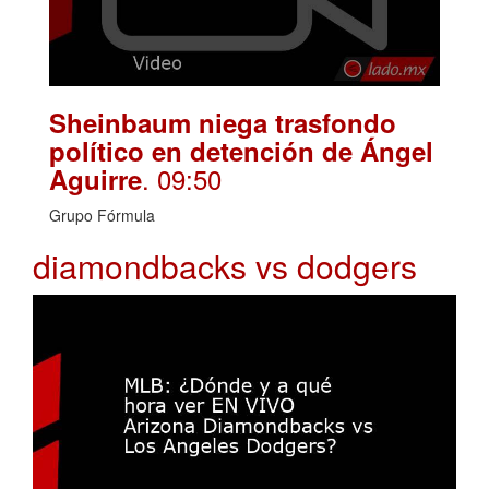
Sheinbaum niega trasfondo
político en detención de Ángel
. 09:50
Aguirre
Grupo Fórmula
diamondbacks vs dodgers