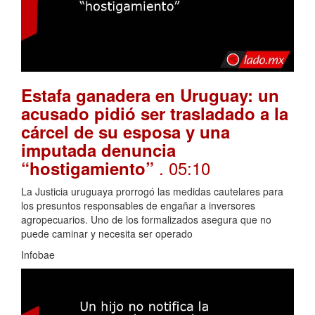
Estafa ganadera en Uruguay: un
acusado pidió ser trasladado a la
cárcel de su esposa y una
imputada denuncia
. 05:10
“hostigamiento”
La Justicia uruguaya prorrogó las medidas cautelares para
los presuntos responsables de engañar a inversores
agropecuarios. Uno de los formalizados asegura que no
puede caminar y necesita ser operado
Infobae