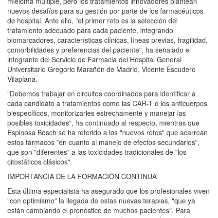
mieloma múltiple, pero los tratamientos innovadores plantean
nuevos desafíos para su gestión por parte de los farmacéuticos
de hospital. Ante ello, "el primer reto es la selección del
tratamiento adecuado para cada paciente, integrando
biomarcadores, características clínicas, líneas previas, fragilidad,
comorbilidades y preferencias del paciente", ha señalado el
integrante del Servicio de Farmacia del Hospital General
Universitario Gregorio Marañón de Madrid, Vicente Escudero
Vilaplana.
"Debemos trabajar en circuitos coordinados para identificar a
cada candidato a tratamientos como las CAR-T o los anticuerpos
biespecíficos, monitorizarles estrechamente y manejar las
posibles toxicidades", ha continuado al respecto, mientras que
Espinosa Bosch se ha referido a los "nuevos retos" que acarrean
estos fármacos "en cuanto al manejo de efectos secundarios",
que son "diferentes" a las toxicidades tradicionales de "los
citostáticos clásicos".
IMPORTANCIA DE LA FORMACIÓN CONTINUA
Esta última especialista ha asegurado que los profesionales viven
"con optimismo" la llegada de estas nuevas terapias, "que ya
están cambiando el pronóstico de muchos pacientes". Para