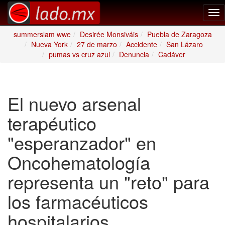
Tog
nav
summerslam wwe
Desirée Monsiváis
Puebla de Zaragoza
Nueva York
27 de marzo
Accidente
San Lázaro
pumas vs cruz azul
Denuncia
Cadáver
El nuevo arsenal
terapéutico
"esperanzador" en
Oncohematología
representa un "reto" para
los farmacéuticos
hospitalarios