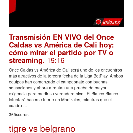
Transmisión EN VIVO del Once
Caldas vs América de Cali hoy:
cómo mirar el partido por TV o
. 19:16
streaming
Once Caldas vs América de Cali será uno de los encuentros
más atractivos de la tercera fecha de la Liga BetPlay. Ambos
equipos han comenzado el campeonato con buenas
sensaciones y ahora afrontan una prueba de mayor
exigencia para medir su verdadero nivel. El Blanco Blanco
intentará hacerse fuerte en Manizales, mientras que el
cuadro …
365scores
tigre vs belgrano