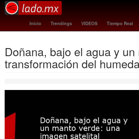
cincinnati vs. pachuca
Rosario
richard 
Inicio
Trendings
VIDEOS
Tiempo Real
Doñana, bajo el agua y un 
transformación del humeda