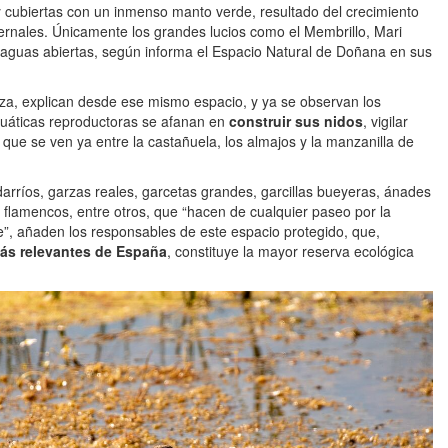
 cubiertas con un inmenso manto verde, resultado del crecimiento
vernales. Únicamente los grandes lucios como el Membrillo, Mari
aguas abiertas, según informa el Espacio Natural de Doñana en sus
a, explican desde ese mismo espacio, y ya se observan los
cuáticas reproductoras se afanan en
construir sus nidos
, vigilar
que se ven ya entre la castañuela, los almajos y la manzanilla de
rríos, garzas reales, garcetas grandes, garcillas bueyeras, ánades
o flamencos, entre otros, que “hacen de cualquier paseo por la
e”, añaden los responsables de este espacio protegido, que,
más relevantes de España
, constituye la mayor reserva ecológica