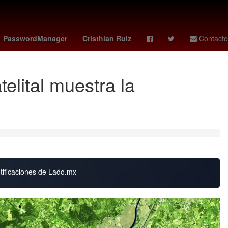
jonathan perez chivas
México
Agresión
PasswordManager
Cristhian Ruiz
Contacto
elital muestra la
otificaciones de Lado.mx