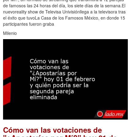
de famosos las 24 horas del día, los siete días de la semana.El
nuevoreality show de Televisa Univisiónllega a la televisora tras
el éxito que tuvoLa Casa de los Famosos México, en donde 15
participantes fueron graba
Milenio
Cómo van las votaciones de