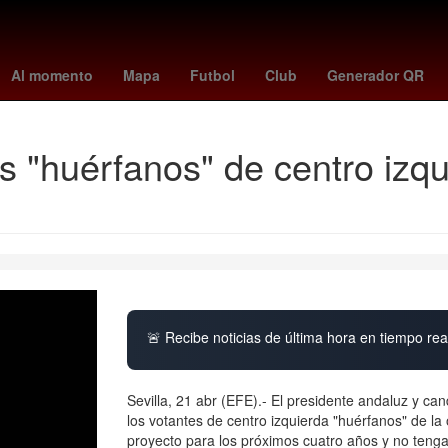
la Carrà
27 de marzo
Argentina
Pago
Gobierno
Selección d
Al momento
Mapa
Futbol
Club
Generador QR
s "huérfanos" de centro izqu
🚨 Recibe noticias de última hora en tiempo real
Sevilla, 21 abr (EFE).- El presidente andaluz y c
los votantes de centro izquierda "huérfanos" de l
proyecto para los próximos cuatro años y no teng