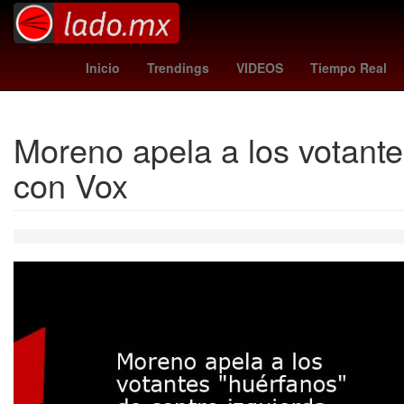
Morena
al-nassr vs al-ittihad
China
Raffael
Inicio
Trendings
VIDEOS
Tiempo Real
Moreno apela a los votante
con Vox