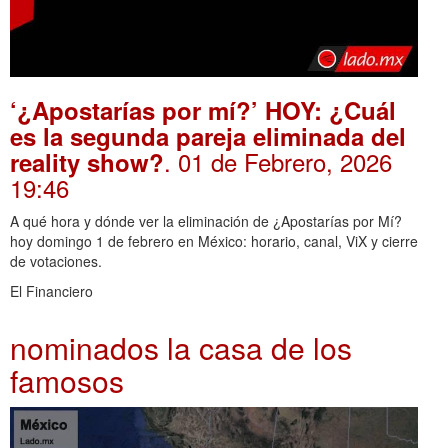
‘¿Apostarías por mí?’ HOY: ¿Cuál
es la segunda pareja eliminada del
. 01 de Febrero, 2026
reality show?
19:46
A qué hora y dónde ver la eliminación de ¿Apostarías por Mí?
hoy domingo 1 de febrero en México: horario, canal, ViX y cierre
de votaciones.
El Financiero
nominados la casa de los
famosos