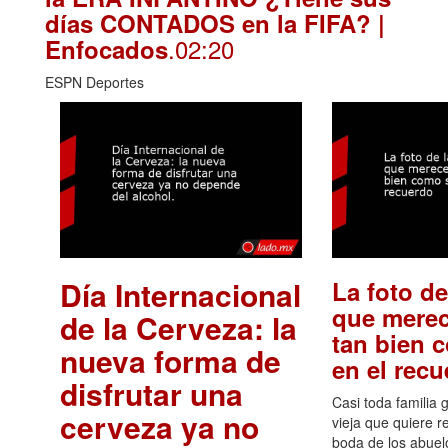
días CONTADOS en la FIFA? |
.02:20
Enfocados
ESPN Deportes
Día Internacional
La foto de
que merec
de la Cerveza: la
tan bien 
nueva forma de
en el rec
disfrutar una
Casi toda familia 
cerveza ya no
vieja que quiere re
boda de los abuelo