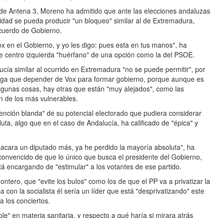
 de Antena 3, Moreno ha admitido que ante las elecciones andaluzas
idad se pueda producir "un bloqueo" similar al de Extremadura,
cuerdo de Gobierno.
x en el Gobierno, y yo les digo: pues esta en tus manos", ha
e centro izquierda "huérfano" de una opción como la del PSOE.
cía similar al ocurrido en Extremadura "no se puede permitir", por
nga que depender de Vox para formar gobierno, porque aunque es
algunas cosas, hay otras que están "muy alejados", como las
n de los más vulnerables.
ción blanda" de su potencial electorado que pudiera considerar
uta, algo que en el caso de Andalucía, ha calificado de "épica" y
acara un diputado más, ya he perdido la mayoría absoluta", ha
onvencido de que lo único que busca el presidente del Gobierno,
tá encargando de "estimular" a los votantes de ese partido.
ntero, que "evite los bulos" como los de que el PP va a privatizar la
on la socialista él sería un líder que está "desprivatizando" este
a los conciertos.
le" en materia sanitaria, y respecto a qué haría si mirara atrás