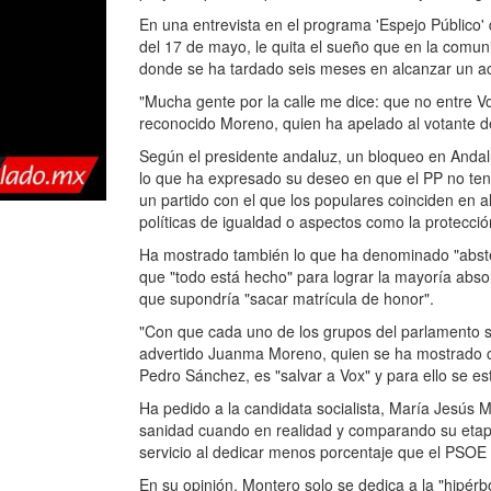
En una entrevista en el programa 'Espejo Público'
del 17 de mayo, le quita el sueño que en la comun
donde se ha tardado seis meses en alcanzar un a
"Mucha gente por la calle me dice: que no entre Vo
reconocido Moreno, quien ha apelado al votante d
Según el presidente andaluz, un bloqueo en Andalu
lo que ha expresado su deseo en que el PP no te
un partido con el que los populares coinciden en 
políticas de igualdad o aspectos como la protecció
Ha mostrado también lo que ha denominado "absten
que "todo está hecho" para lograr la mayoría absol
que supondría "sacar matrícula de honor".
"Con que cada uno de los grupos del parlamento s
advertido Juanma Moreno, quien se ha mostrado c
Pedro Sánchez, es "salvar a Vox" y para ello se es
Ha pedido a la candidata socialista, María Jesús Mo
sanidad cuando en realidad y comparando su etapa c
servicio al dedicar menos porcentaje que el PSOE 
En su opinión, Montero solo se dedica a la "hipérbo