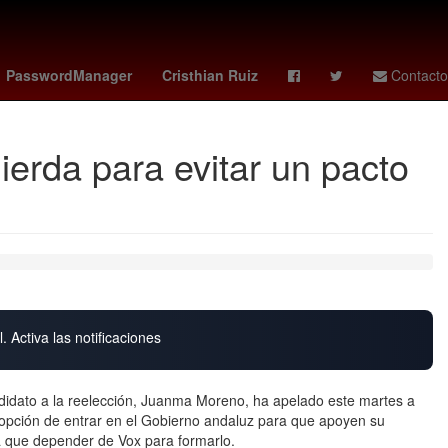
e baloncesto de Estados Unidos
Mateu Alemany
PasswordManager
Cristhian Ruiz
Contacto
ierda para evitar un pacto
. Activa las notificaciones
andidato a la reelección, Juanma Moreno, ha apelado este martes a
a opción de entrar en el Gobierno andaluz para que apoyen su
a que depender de Vox para formarlo.