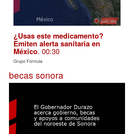
¿Usas este medicamento?
Emiten alerta sanitaria en
. 00:30
México
Grupo Fórmula
becas sonora