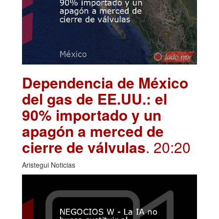
Dependencia de México
del gas de EE.UU.: el
90% importado y un
apagón a merced de
cierre de válvulas
. 20:20
Aristegui Noticias