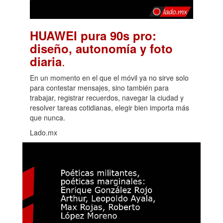
HUAWEI pura 90s pro:
diseño, autonomía y foto
.
diaria
En un momento en el que el móvil ya no sirve solo
para contestar mensajes, sino también para
trabajar, registrar recuerdos, navegar la ciudad y
resolver tareas cotidianas, elegir bien importa más
que nunca.
Lado.mx