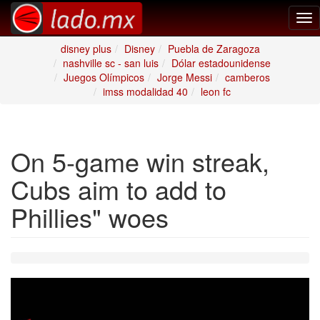
Tog
nav
disney plus
Disney
Puebla de Zaragoza
nashville sc - san luis
Dólar estadounidense
Juegos Olímpicos
Jorge Messi
camberos
imss modalidad 40
leon fc
On 5-game win streak,
Cubs aim to add to
Phillies" woes