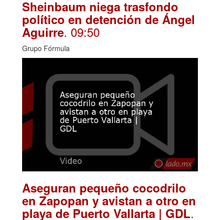
Sheinbaum niega trasfondo
político en detención de Ángel
. 09:50
Aguirre
Grupo Fórmula
Aseguran pequeño cocodrilo
en Zapopan y avistan a otro en
.
playa de Puerto Vallarta | GDL