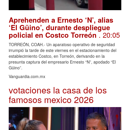
Aprehenden a Ernesto ‘N’, alias
‘El Güino’, durante despliegue
. 20:05
policial en Costco Torreón
TORREÓN, COAH.- Un aparatoso operativo de seguridad
irrumpió la tarde de este viernes en el estacionamiento del
establecimiento Costco, en Torreón, derivando en la
presunta captura del empresario Ernesto “N”, apodado “El
Güino”.
Vanguardia.com.mx
votaciones la casa de los
famosos mexico 2026