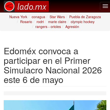
To
nav
Nueva York
conagua
Star Wars
Puebla de Zaragoza
Rosario
rodri
marie claire
olympic hockey
rangers - orioles
Agresión
Edoméx convoca a
participar en el Primer
Simulacro Nacional 2026
este 6 de mayo