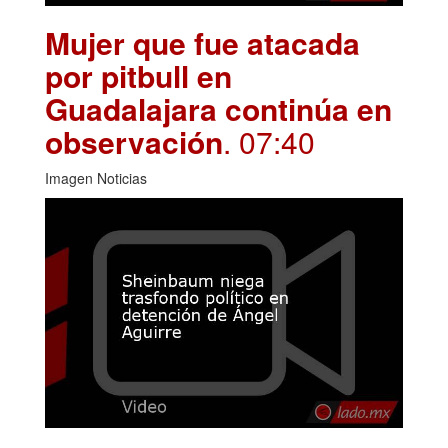
Mujer que fue atacada
por pitbull en
Guadalajara continúa en
observación
. 07:40
Imagen Noticias