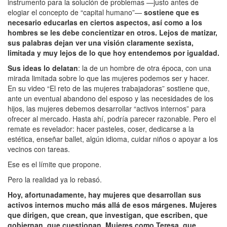
instrumento para la solución de problemas —justo antes de
elogiar el concepto de “capital humano”—
sostiene que es
necesario educarlas en ciertos aspectos, así como a los
hombres se les debe concientizar en otros. Lejos de matizar,
sus palabras dejan ver una visión claramente sexista,
limitada y muy lejos de lo que hoy entendemos por igualdad.
Sus ideas lo delatan
: la de un hombre de otra época, con una
mirada limitada sobre lo que las mujeres podemos ser y hacer.
En su video “El reto de las mujeres trabajadoras” sostiene que,
ante un eventual abandono del esposo y las necesidades de los
hijos, las mujeres debemos desarrollar “activos internos” para
ofrecer al mercado. Hasta ahí, podría parecer razonable. Pero el
remate es revelador: hacer pasteles, coser, dedicarse a la
estética, enseñar ballet, algún idioma, cuidar niños o apoyar a los
vecinos con tareas.
Ese es el límite que propone.
Pero la realidad ya lo rebasó.
Hoy, afortunadamente, hay mujeres que desarrollan sus
activos internos mucho más allá de esos márgenes. Mujeres
que dirigen, que crean, que investigan, que escriben, que
gobiernan, que cuestionan. Mujeres como Teresa, que