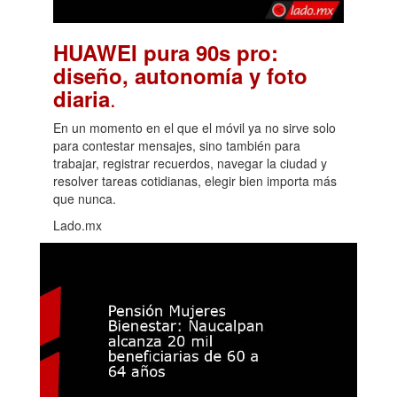
HUAWEI pura 90s pro:
diseño, autonomía y foto
.
diaria
En un momento en el que el móvil ya no sirve solo
para contestar mensajes, sino también para
trabajar, registrar recuerdos, navegar la ciudad y
resolver tareas cotidianas, elegir bien importa más
que nunca.
Lado.mx