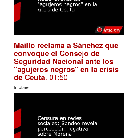
Maíllo reclama a Sánchez que
convoque el Consejo de
Seguridad Nacional ante los
"agujeros negros" en la crisis
. 01:50
de Ceuta
Infobae