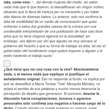
más, como este:
“…
las demás mujeres del medio, sin saber
nada más que lo que leyeron, lo descalificaran sin ningún motivo;
situación que lo llena de tristeza por no merecerlo y por haber
sido blanco de diversas haters. Lo anterior, solo nos confirma la
falta de credibilidad de un medio de comunicación que quiso
enfrentar a estos dos grandes valores de la crónica con una
condenable interpretación de una publicación de hace casi doce
años que no tiene ninguna vigencia en la actualidad; sin
embargo, nos dijeron por ahí que alguien es muy cercano al
gobierno del Huacho y que su forma de trabajar es ésta, tal vez el
gobernador del hundimiento maya quiera imponer a alguien y le
estén haciendo el trabajo sucio
.”
¿Qué tiene que ver una cosa con la otra? Absolutamente
nada, o al menos nada que explique ni justifique el
señalamiento original.
Eso no responde al fondo: no explica por
qué se descalificó a María Teresa “Teté” Mezquita Méndez, no
aclara el sentido de sus palabras y mucho menos desmonta la
percepción de desdén que generaron. Al contrario,
desviar la
discusión hacia conspiraciones, terceros o agravios
personales sólo confirma una negativa a hacerse cargo de lo
dicho.
Cuando alguien no puede sostener su postura, suele