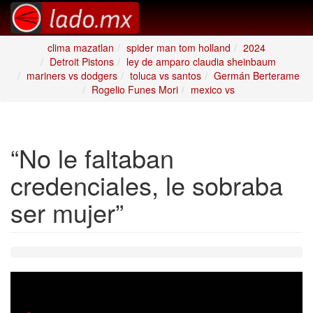
clima mazatlan
spider man tom holland
2024
Detroit Pistons
ley de amparo claudia sheinbaum
mariners vs dodgers
toluca vs santos
Germán Berterame
Rogelio Funes Mori
mexico vs
“No le faltaban
credenciales, le sobraba
ser mujer”