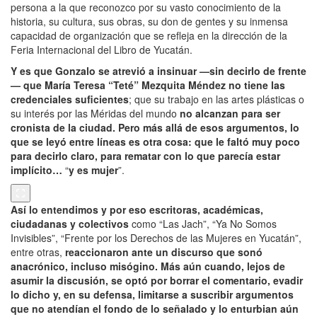
persona a la que reconozco por su vasto conocimiento de la
historia, su cultura, sus obras, su don de gentes y su inmensa
capacidad de organización que se refleja en la dirección de la
Feria Internacional del Libro de Yucatán.
Y es que Gonzalo se atrevió a insinuar —sin decirlo de frente
— que María Teresa “Teté” Mezquita Méndez no tiene las
credenciales suficientes
; que su trabajo en las artes plásticas o
su interés por las Méridas del mundo
no alcanzan para ser
cronista de la ciudad. Pero más allá de esos argumentos, lo
que se leyó entre líneas es otra cosa: que le faltó muy poco
para decirlo claro, para rematar con lo que parecía estar
implícito…
“
y es mujer
”.
Así lo entendimos y por eso escritoras, académicas,
ciudadanas y colectivos
como “Las Jach”, “Ya No Somos
Invisibles”, “Frente por los Derechos de las Mujeres en Yucatán”,
entre otras,
reaccionaron ante un discurso que sonó
anacrónico, incluso misógino.
Más aún cuando, lejos de
asumir la discusión, se optó por borrar el comentario, evadir
lo dicho y, en su defensa, limitarse a suscribir argumentos
que no atendían el fondo de lo señalado y lo enturbian aún