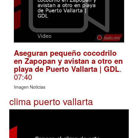
Aseguran pequeño cocodrilo
en Zapopan y avistan a otro en
.
playa de Puerto Vallarta | GDL
07:40
Imagen Noticias
clima puerto vallarta