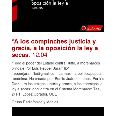
*A los compinches justicia y
gracia, a la oposición la ley a
. 12:04
secas
*Todo el poder del Estado contra Ruffo, a morenarcos
blindaje Por Luis Repper Jaramillo*
lrepperjaramillo@gmail.com La máxima político/popular
-anónima. No creada por Benito Juárez, menos, Porfirio
Díaz-: “a los amigos justicia y gracia, a los enemigos la
ley a secas” encuentra en el Sistema Morenarco: T4a,
2º PT, López Obrador, UIJE
Grupo Radiofónico y Medios