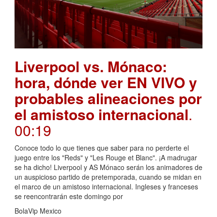
Liverpool vs. Mónaco:
hora, dónde ver EN VIVO y
probables alineaciones por
el amistoso internacional
.
00:19
Conoce todo lo que tienes que saber para no perderte el
juego entre los "Reds" y "Les Rouge et Blanc". ¡A madrugar
se ha dicho! Liverpool y AS Mónaco serán los animadores de
un auspicioso partido de pretemporada, cuando se midan en
el marco de un amistoso internacional. Ingleses y franceses
se reencontrarán este domingo por
BolaVip Mexico