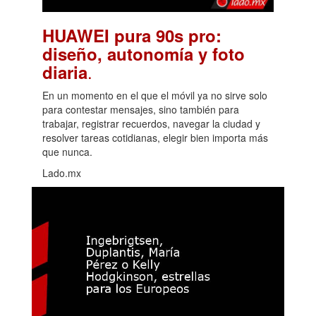
HUAWEI pura 90s pro:
diseño, autonomía y foto
.
diaria
En un momento en el que el móvil ya no sirve solo
para contestar mensajes, sino también para
trabajar, registrar recuerdos, navegar la ciudad y
resolver tareas cotidianas, elegir bien importa más
que nunca.
Lado.mx