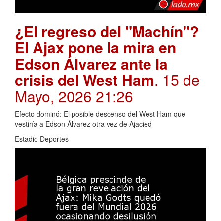
¿El regreso del "Machín"?
El Ajax pone la mira en
Edson Álvarez ante la
crisis del West Ham
. 15 de
Mayo, 2026 21:26
Efecto dominó: El posible descenso del West Ham que
vestiría a Edson Álvarez otra vez de Ajacied
Estadio Deportes