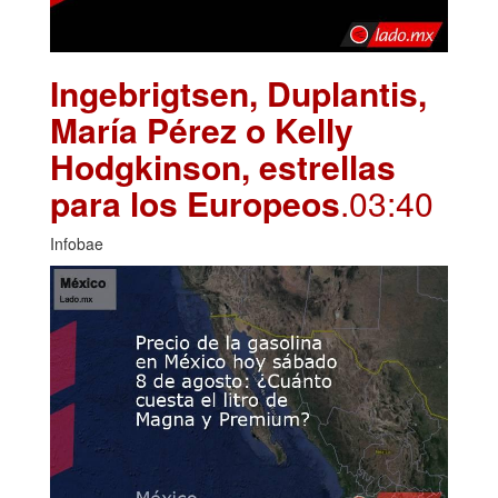
Ingebrigtsen, Duplantis,
María Pérez o Kelly
Hodgkinson, estrellas
para los Europeos
.03:40
Infobae