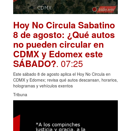
Hoy No Circula Sabatino
8 de agosto: ¿Qué autos
no pueden circular en
CDMX y Edomex este
SÁBADO?
. 07:25
Este sábado 8 de agosto aplica el Hoy No Circula en
CDMX y Edomex; revisa qué autos descansan, horarios,
hologramas y vehículos exentos
Tribuna