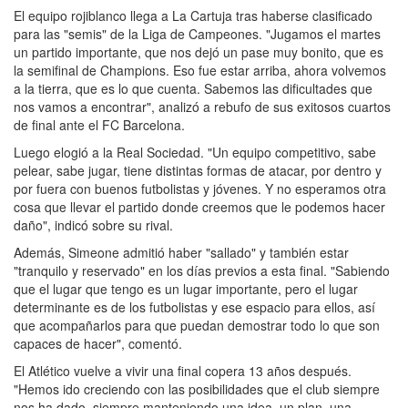
El equipo rojiblanco llega a La Cartuja tras haberse clasificado
para las "semis" de la Liga de Campeones. "Jugamos el martes
un partido importante, que nos dejó un pase muy bonito, que es
la semifinal de Champions. Eso fue estar arriba, ahora volvemos
a la tierra, que es lo que cuenta. Sabemos las dificultades que
nos vamos a encontrar", analizó a rebufo de sus exitosos cuartos
de final ante el FC Barcelona.
Luego elogió a la Real Sociedad. "Un equipo competitivo, sabe
pelear, sabe jugar, tiene distintas formas de atacar, por dentro y
por fuera con buenos futbolistas y jóvenes. Y no esperamos otra
cosa que llevar el partido donde creemos que le podemos hacer
daño", indicó sobre su rival.
Además, Simeone admitió haber "sallado" y también estar
"tranquilo y reservado" en los días previos a esta final. "Sabiendo
que el lugar que tengo es un lugar importante, pero el lugar
determinante es de los futbolistas y ese espacio para ellos, así
que acompañarlos para que puedan demostrar todo lo que son
capaces de hacer", comentó.
El Atlético vuelve a vivir una final copera 13 años después.
"Hemos ido creciendo con las posibilidades que el club siempre
nos ha dado, siempre manteniendo una idea, un plan, una