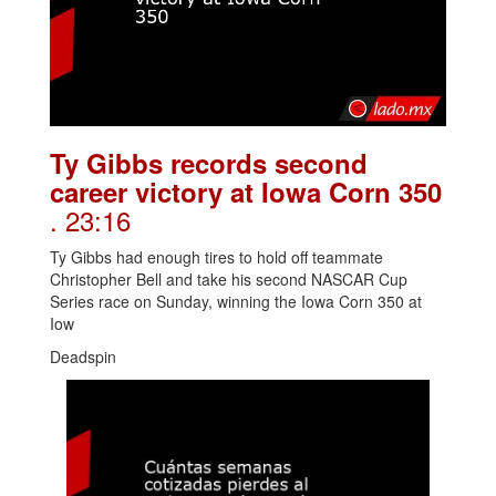
Ty Gibbs records second
career victory at Iowa Corn 350
. 23:16
Ty Gibbs had enough tires to hold off teammate
Christopher Bell and take his second NASCAR Cup
Series race on Sunday, winning the Iowa Corn 350 at
Iow
Deadspin