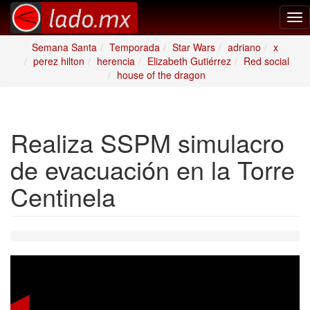
Tog
nav
Semana Santa
Temporada
Star Wars
adriano
x
perez hilton
herencia
Elizabeth Gutiérrez
Red social
house of the dragon
Realiza SSPM simulacro
de evacuación en la Torre
Centinela