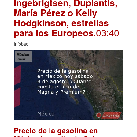
Ingebrigtsen, Duplantis,
María Pérez o Kelly
Hodgkinson, estrellas
para los Europeos
.03:40
Infobae
Precio de la gasolina en