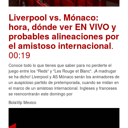
Liverpool vs. Mónaco:
hora, dónde ver EN VIVO y
probables alineaciones por
el amistoso internacional
.
00:19
Conoce todo lo que tienes que saber para no perderte el
juego entre los "Reds" y "Les Rouge et Blanc". ¡A madrugar
se ha dicho! Liverpool y AS Mónaco serán los animadores de
un auspicioso partido de pretemporada, cuando se midan en
el marco de un amistoso internacional. Ingleses y franceses
se reencontrarán este domingo por
BolaVip Mexico