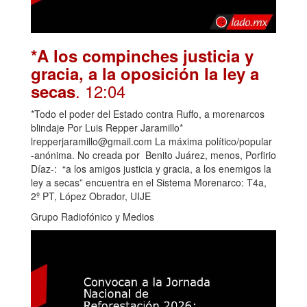
*A los compinches justicia y
gracia, a la oposición la ley a
. 12:04
secas
*Todo el poder del Estado contra Ruffo, a morenarcos
blindaje Por Luis Repper Jaramillo*
lrepperjaramillo@gmail.com La máxima político/popular
-anónima. No creada por Benito Juárez, menos, Porfirio
Díaz-: “a los amigos justicia y gracia, a los enemigos la
ley a secas” encuentra en el Sistema Morenarco: T4a,
2º PT, López Obrador, UIJE
Grupo Radiofónico y Medios