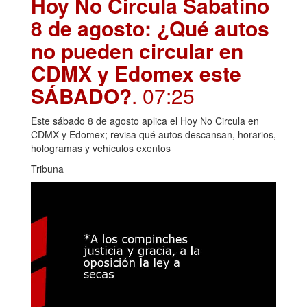
Hoy No Circula Sabatino
8 de agosto: ¿Qué autos
no pueden circular en
CDMX y Edomex este
SÁBADO?
. 07:25
Este sábado 8 de agosto aplica el Hoy No Circula en
CDMX y Edomex; revisa qué autos descansan, horarios,
hologramas y vehículos exentos
Tribuna