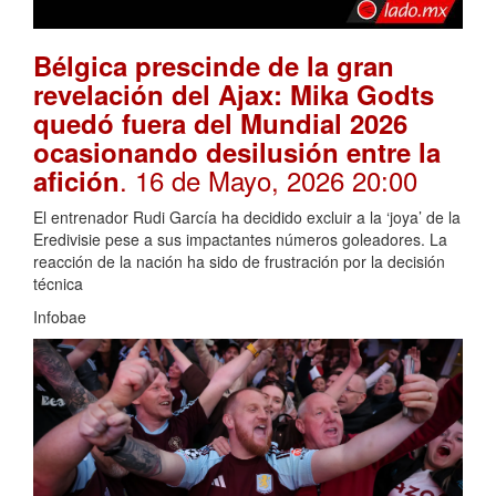
Bélgica prescinde de la gran
revelación del Ajax: Mika Godts
quedó fuera del Mundial 2026
ocasionando desilusión entre la
. 16 de Mayo, 2026 20:00
afición
El entrenador Rudi García ha decidido excluir a la ‘joya’ de la
Eredivisie pese a sus impactantes números goleadores. La
reacción de la nación ha sido de frustración por la decisión
técnica
Infobae