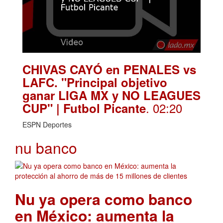
CHIVAS CAYÓ en PENALES vs
LAFC. "Principal objetivo
ganar LIGA MX y NO LEAGUES
. 02:20
CUP" | Futbol Picante
ESPN Deportes
nu banco
Nu ya opera como banco
en México: aumenta la