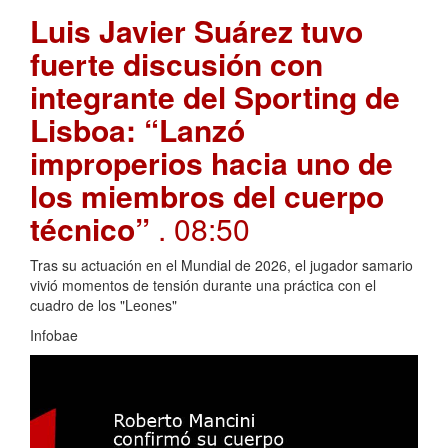
Luis Javier Suárez tuvo
fuerte discusión con
integrante del Sporting de
Lisboa: “Lanzó
improperios hacia uno de
los miembros del cuerpo
técnico”
. 08:50
Tras su actuación en el Mundial de 2026, el jugador samario
vivió momentos de tensión durante una práctica con el
cuadro de los "Leones"
Infobae