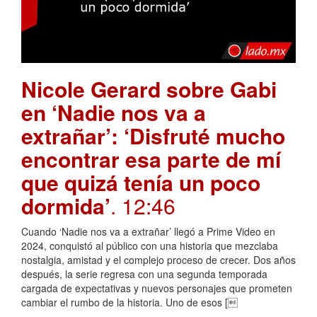
Nicole Gerard sobre Gabi
en ‘Nadie nos va a
extrañar’: ‘Disfruté mucho
encontrar esa parte de mí
que quizá tenía un poco
dormida’
. 12:46
Cuando ‘Nadie nos va a extrañar’ llegó a Prime Video en
2024, conquistó al público con una historia que mezclaba
nostalgia, amistad y el complejo proceso de crecer. Dos años
después, la serie regresa con una segunda temporada
cargada de expectativas y nuevos personajes que prometen
cambiar el rumbo de la historia. Uno de esos [