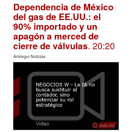
Dependencia de México
del gas de EE.UU.: el
90% importado y un
apagón a merced de
cierre de válvulas
. 20:20
Aristegui Noticias