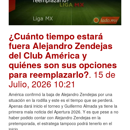
¿Cuánto tiempo estará
fuera Alejandro Zendejas
del Club América y
quiénes son sus opciones
para reemplazarlo?
. 15 de
Julio, 2026 10:21
América confirmó la baja de Alejandro Zendejas por una
situación en la rodilla y este es el tiempo que se perderá.
Apenas dará inicio el torneo y Guillermo Almada ya tiene la
primera mala noticia del Apertura 2026. Y es que pese a no
haber podido contar con Alejandro Zendejas en la
pretemporada, el estratega tampoco podrá tenerlo en el
inicio