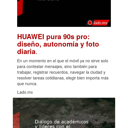
HUAWEI pura 90s pro:
diseño, autonomía y foto
.
diaria
En un momento en el que el móvil ya no sirve solo
para contestar mensajes, sino también para
trabajar, registrar recuerdos, navegar la ciudad y
resolver tareas cotidianas, elegir bien importa más
que nunca.
Lado.mx