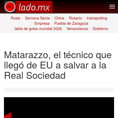
Tog
nav
Rusia
Semana Santa
China
Rosario
trainspotting
Empresa
Puebla de Zaragoza
tabla de goleo mundial 2026
Venezolanos
Gobierno
Matarazzo, el técnico que
llegó de EU a salvar a la
Real Sociedad