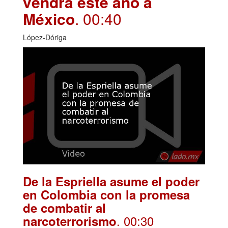
vendrá este año a
México
. 00:40
López-Dóriga
De la Espriella asume el poder
en Colombia con la promesa
de combatir al
. 00:30
narcoterrorismo