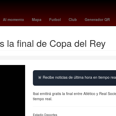
sario
Dólar estadounidense
26 de marzo
Sultanes
Basura esp
Al momento
Mapa
Futbol
Club
Generador QR
is la final de Copa del Rey
🚨 Recibe noticias de última hora en tiempo real
Ibai emitirá gratis la final entre Atlético y Real 
tiempo real.
Estadio Deportes