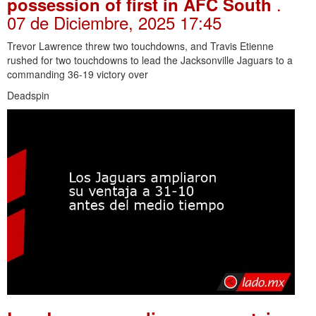
.
possession of first in AFC South
07 de Diciembre, 2025 17:45
Trevor Lawrence threw two touchdowns, and Travis Etienne
rushed for two touchdowns to lead the Jacksonville Jaguars to a
commanding 36-19 victory over
Deadspin