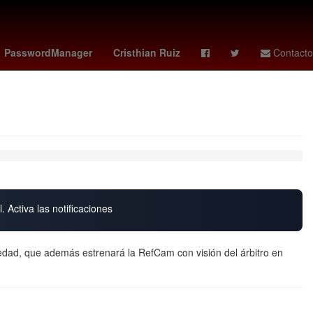
acial
trevor etienne
Producción
PasswordManager
Cristhian Ruiz
Contacto
. Activa las notificaciones
Sociedad, que además estrenará la RefCam con visión del árbitro en