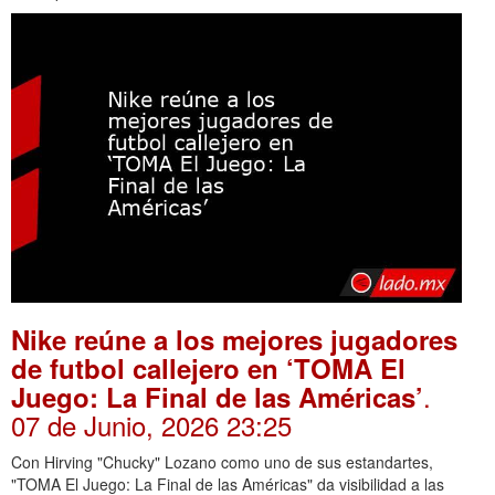
Nike reúne a los mejores jugadores
de futbol callejero en ‘TOMA El
.
Juego: La Final de las Américas’
07 de Junio, 2026 23:25
Con Hirving "Chucky" Lozano como uno de sus estandartes,
"TOMA El Juego: La Final de las Américas" da visibilidad a las