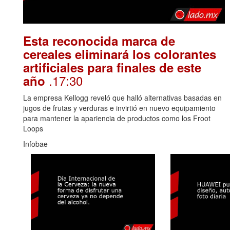
Esta reconocida marca de
cereales eliminará los colorantes
artificiales para finales de este
.17:30
año
La empresa Kellogg reveló que halló alternativas basadas en
jugos de frutas y verduras e invirtió en nuevo equipamiento
para mantener la apariencia de productos como los Froot
Loops
Infobae