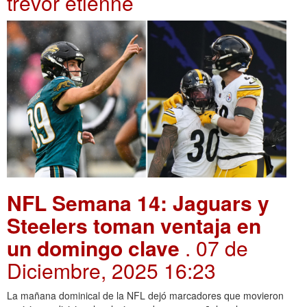
trevor etienne
NFL Semana 14: Jaguars y
Steelers toman ventaja en
un domingo clave
. 07 de
Diciembre, 2025 16:23
La mañana dominical de la NFL dejó marcadores que movieron