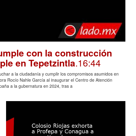
mple con la construcción
ple en Tepetzintla
.16:44
cuchar a la ciudadanía y cumplir los compromisos asumidos en
adora Rocío Nahle García al inaugurar el Centro de Atención
aña a la gubernatura en 2024, tras a