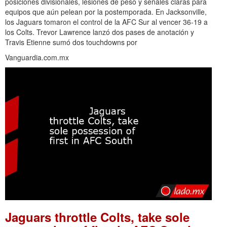
posiciones divisionales, lesiones de peso y señales claras para
equipos que aún pelean por la postemporada. En Jacksonville,
los Jaguars tomaron el control de la AFC Sur al vencer 36-19 a
los Colts. Trevor Lawrence lanzó dos pases de anotación y
Travis Etienne sumó dos touchdowns por
Vanguardia.com.mx
Jaguars throttle Colts, take sole