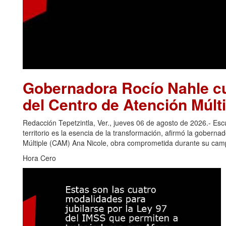
Gobernadora Rocío Nahle cu
del Centro de Atención Múlti
Redacción Tepetzintla, Ver., jueves 06 de agosto de 2026.- Es
territorio es la esencia de la transformación, afirmó la gobern
Múltiple (CAM) Ana Nicole, obra comprometida durante su camp
Hora Cero