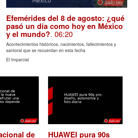
Efemérides del 8 de agosto: ¿qué
pasó un día como hoy en México
. 06:20
y el mundo?
Acontecimientos históricos, nacimientos, fallecimientos y
santoral que se recuerdan en esta fecha
El Imparcial
acional de
HUAWEI pura 90s