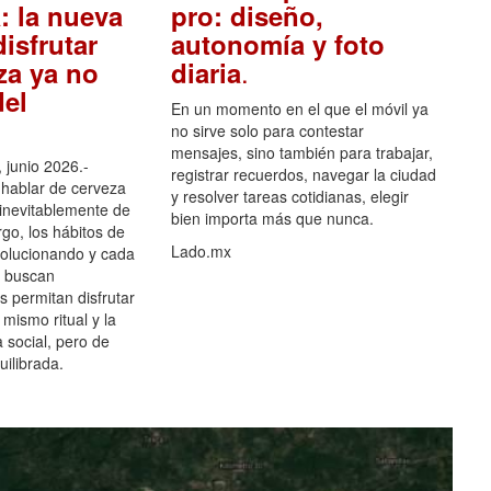
: la nueva
pro: diseño,
isfrutar
autonomía y foto
.
za ya no
diaria
el
En un momento en el que el móvil ya
no sirve solo para contestar
mensajes, sino también para trabajar,
 junio 2026.-
registrar recuerdos, navegar la ciudad
hablar de cerveza
y resolver tareas cotidianas, elegir
 inevitablemente de
bien importa más que nunca.
go, los hábitos de
Lado.mx
olucionando y cada
 buscan
es permitan disfrutar
 mismo ritual y la
 social, pero de
ilibrada.