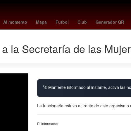
Santa
Argentina
Brasil
27 de marzo
Senador
Star Wars
A
Al momento
Mapa
Futbol
Club
Generador QR
 a la Secretaría de las Muje
🚀 Mantente informado al instante, activa las n
La funcionaria estuvo al frente de este organismo
El Informador