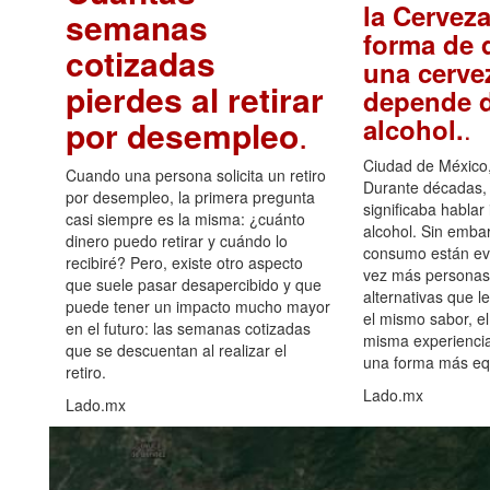
la Cerveza
semanas
forma de d
cotizadas
una cerve
pierdes al retirar
depende d
.
alcohol.
por desempleo
.
Ciudad de México,
Cuando una persona solicita un retiro
Durante décadas, 
por desempleo, la primera pregunta
significaba hablar
casi siempre es la misma: ¿cuánto
alcohol. Sin embar
dinero puedo retirar y cuándo lo
consumo están ev
recibiré? Pero, existe otro aspecto
vez más personas
que suele pasar desapercibido y que
alternativas que l
puede tener un impacto mucho mayor
el mismo sabor, el
en el futuro: las semanas cotizadas
misma experiencia
que se descuentan al realizar el
una forma más equ
retiro.
Lado.mx
Lado.mx