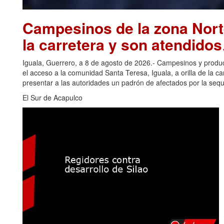
Campesinos de la zona Nort
la carretera y son atendidos
Iguala, Guerrero, a 8 de agosto de 2026.- Campesinos y produc
el acceso a la comunidad Santa Teresa, Iguala, a orilla de la ca
presentar a las autoridades un padrón de afectados por la seq
El Sur de Acapulco