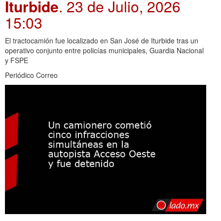
Iturbide
. 23 de Julio, 2026
15:03
El tractocamión fue localizado en San José de Iturbide tras un
operativo conjunto entre policías municipales, Guardia Nacional
y FSPE
Periódico Correo