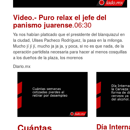
Video.- Puro relax el jefe del
.06:30
panismo juarense
Ya nos habían platicado que el presidente del blanquiazul en
la ciudad, Ulises Pacheco Rodríguez, la pasa en la milonga.
Mucho jí jí jí, mucho ja ja ja, y poca, si no es que nada, de la
operación partidista necesaria para hacer al menos cosquillas
a los dueños de la plaza, los morenos
Diario.mx
Cuántas
Día Intern