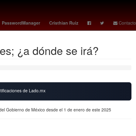
guascalientes
Gobierno
Perú
PasswordManager
Cristhian Ruiz
Contacto
res; ¿a dónde se irá?
otificaciones de Lado.mx
 del Gobierno de México desde el 1 de enero de este 2025