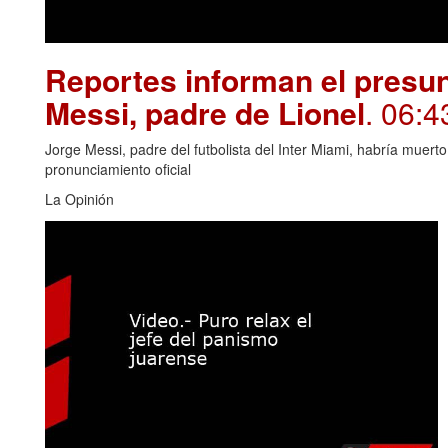
Reportes informan el presun
Messi, padre de Lionel
. 06:4
Jorge Messi, padre del futbolista del Inter Miami, habría muert
pronunciamiento oficial
La Opinión