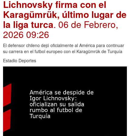
Lichnovsky firma con el
Karagümrük, último lugar de
la liga turca
. 06 de Febrero,
2026 09:26
El defensor chileno dejó oficialmente al América para continuar
su carrera en el futbol europeo con el Karagümrük de Turquía
Estadio Deportes