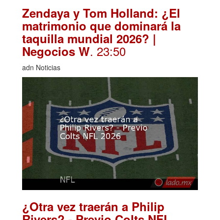
Zendaya y Tom Holland: ¿El
matrimonio que dominará la
taquilla mundial 2026? |
. 23:50
Negocios W
adn Noticias
¿Otra vez traerán a Philip
Rivers? - Previo Colts NFL