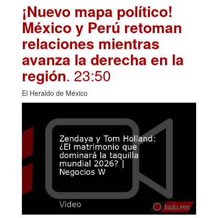
¡Nuevo mapa político!
México y Perú retoman
relaciones mientras
avanza la derecha en la
región
. 23:50
El Heraldo de México