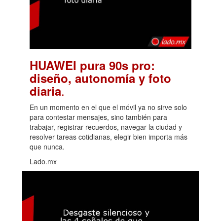
HUAWEI pura 90s pro:
diseño, autonomía y foto
.
diaria
En un momento en el que el móvil ya no sirve solo
para contestar mensajes, sino también para
trabajar, registrar recuerdos, navegar la ciudad y
resolver tareas cotidianas, elegir bien importa más
que nunca.
Lado.mx