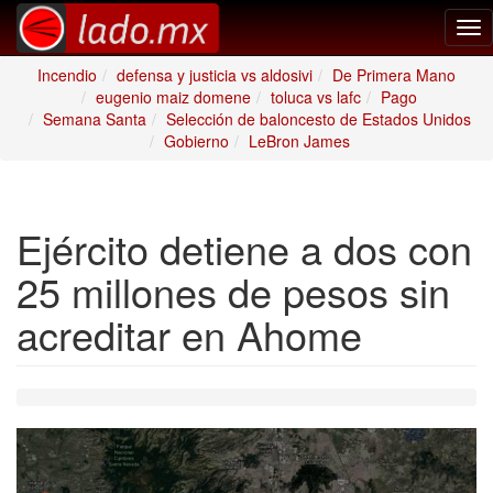
Tog
nav
Incendio
defensa y justicia vs aldosivi
De Primera Mano
eugenio maiz domene
toluca vs lafc
Pago
Semana Santa
Selección de baloncesto de Estados Unidos
Gobierno
LeBron James
Ejército detiene a dos con
25 millones de pesos sin
acreditar en Ahome