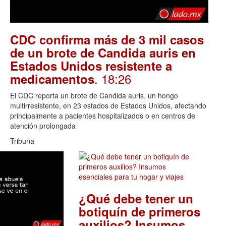
CDC confirma más de 3 mil casos
de un brote de Candida auris en
Estados Unidos resistente a
. 18:26
medicamentos
El CDC reporta un brote de Candida auris, un hongo
multirresistente, en 23 estados de Estados Unidos, afectando
principalmente a pacientes hospitalizados o en centros de
atención prolongada
Tribuna
¿Qué debe tener un
botiquín de primeros
auxilios? Insumos