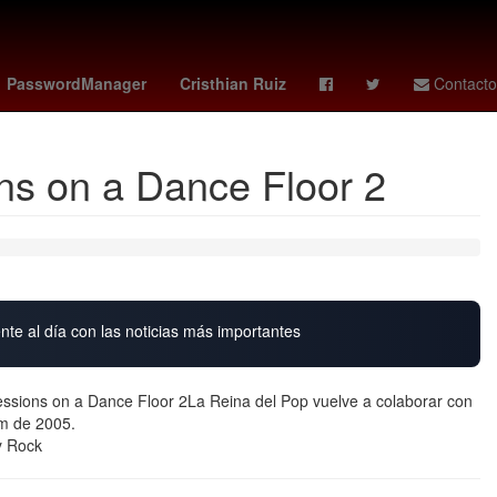
uerétaro
27 de marzo
26 de marzo
loteria
PasswordManager
Cristhian Ruiz
Contacto
ns on a Dance Floor 2
nte al día con las noticias más importantes
ssions on a Dance Floor 2La Reina del Pop vuelve a colaborar con
um de 2005.
y Rock