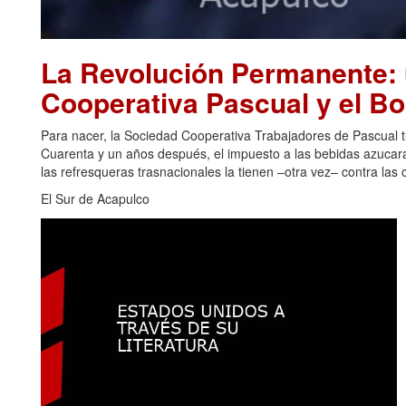
La Revolución Permanente: u
Cooperativa Pascual y el B
Para nacer, la Sociedad Cooperativa Trabajadores de Pascual 
Cuarenta y un años después, el impuesto a las bebidas azucar
las refresqueras trasnacionales la tienen –otra vez– contra las 
El Sur de Acapulco