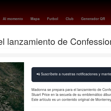
aigo de risa
Dólar estadounidense
Senador
feria
fc dallas - q
Al momento
Mapa
Futbol
Club
Generador QR
l lanzamiento de Confessio
📲 Suscríbete a nuestras notificaciones y mante
Madonna se prepara para el lanzamiento de Confe
Stuart Price en la secuela de su emblemático álb
Este artículo es un contenido original de Monterre