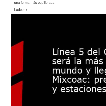
una forma más equilibrada.
Lado.mx