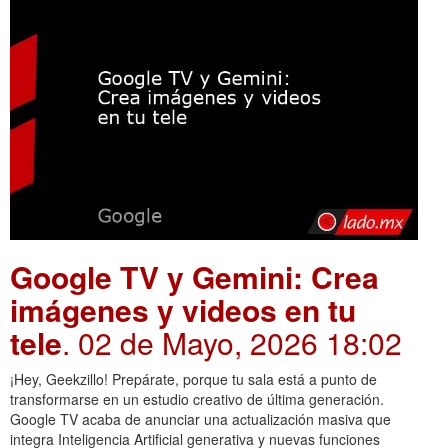
Google TV y Gemini: Crea
imágenes y videos en tu
tele
. 02 de Mayo, 2026 18:02
¡Hey, Geekzillo! Prepárate, porque tu sala está a punto de
transformarse en un estudio creativo de última generación.
Google TV acaba de anunciar una actualización masiva que
integra Inteligencia Artificial generativa y nuevas funciones