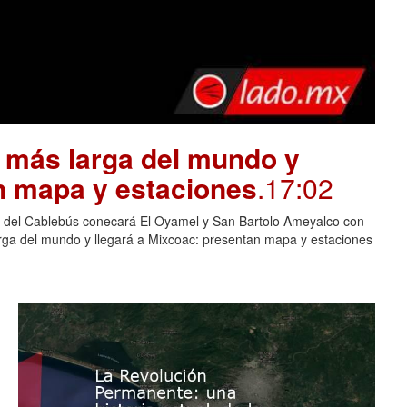
a más larga del mundo y
n mapa y estaciones
.17:02
 5 del Cablebús conecará El Oyamel y San Bartolo Ameyalco con
arga del mundo y llegará a Mixcoac: presentan mapa y estaciones