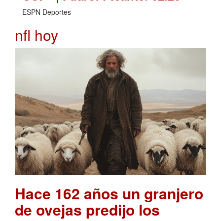
ESPN Deportes
nfl hoy
Hace 162 años un granjero
de ovejas predijo los