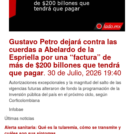
Gustavo Petro dejará contra las
cuerdas a Abelardo de la
Espriella por una “factura” de
más de $200 billones que tendrá
. 30 de Julio, 2026 19:40
que pagar
Autorizaciones excepcionales y la magnitud del salto de las
vigencias futuras alteraron de fondo la programación de la
inversión pública del país en el próximo ciclo, según
Corficolombiana
Infobae
Últimas noticias
Alerta sanitaria: Qué es la tularemia, cómo se transmite y
cuáles son sus síntomas