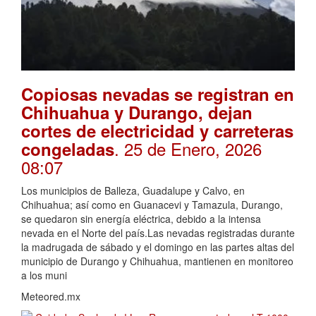
Copiosas nevadas se registran en
Chihuahua y Durango, dejan
cortes de electricidad y carreteras
. 25 de Enero, 2026
congeladas
08:07
Los municipios de Balleza, Guadalupe y Calvo, en
Chihuahua; así como en Guanacevi y Tamazula, Durango,
se quedaron sin energía eléctrica, debido a la intensa
nevada en el Norte del país.Las nevadas registradas durante
la madrugada de sábado y el domingo en las partes altas del
municipio de Durango y Chihuahua, mantienen en monitoreo
a los muni
Meteored.mx