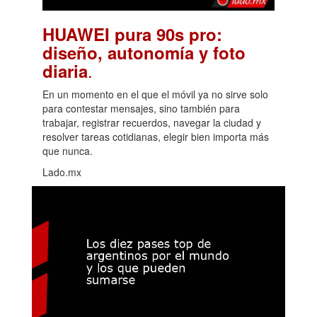
HUAWEI pura 90s pro:
diseño, autonomía y foto
.
diaria
En un momento en el que el móvil ya no sirve solo
para contestar mensajes, sino también para
trabajar, registrar recuerdos, navegar la ciudad y
resolver tareas cotidianas, elegir bien importa más
que nunca.
Lado.mx