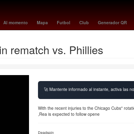
s
ley de amparo claudia sheinbaum
mariners vs dodgers
toluca 
Al momento
Mapa
Futbol
Club
Generador QR
in rematch vs. Phillies
🚀 Mantente informado al instante, activa las n
With the recent injuries to the Chicago Cubs" rota
,Rea is expected to follow opene
Deadspin