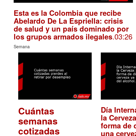
Esta es la Colombia que recibe
Abelardo De La Espriella: crisis
de salud y un país dominado por
.03:26
los grupos armados ilegales
Semana
Cuántas
Día Intern
la Cerveza
semanas
forma de d
cotizadas
una cerve