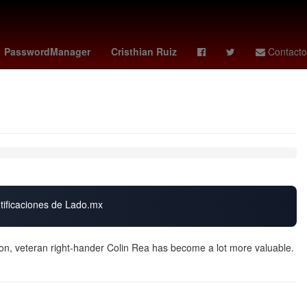
vs santos
Germán Berterame
Rogelio Funes Mori
mexico vs
PasswordManager
Cristhian Ruiz
Contacto
otificaciones de Lado.mx
tion, veteran right-hander Colin Rea has become a lot more valuable.