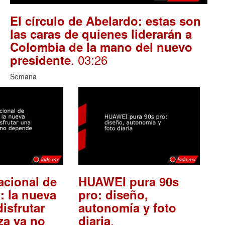
El círculo de Abelardo: estas son
las caras de quienes liderarán a
Colombia de la mano del nuevo
. 03:26
presidente
Semana
acional de
HUAWEI pura 90s
: la nueva
pro: diseño,
isfrutar
autonomía y foto
.
za ya no
diaria