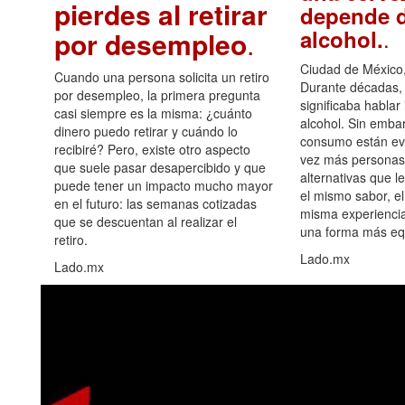
pierdes al retirar
depende d
.
alcohol.
por desempleo
.
Ciudad de México,
Cuando una persona solicita un retiro
Durante décadas, 
por desempleo, la primera pregunta
significaba hablar
casi siempre es la misma: ¿cuánto
alcohol. Sin embar
dinero puedo retirar y cuándo lo
consumo están ev
recibiré? Pero, existe otro aspecto
vez más personas
que suele pasar desapercibido y que
alternativas que l
puede tener un impacto mucho mayor
el mismo sabor, el
en el futuro: las semanas cotizadas
misma experiencia
que se descuentan al realizar el
una forma más equ
retiro.
Lado.mx
Lado.mx