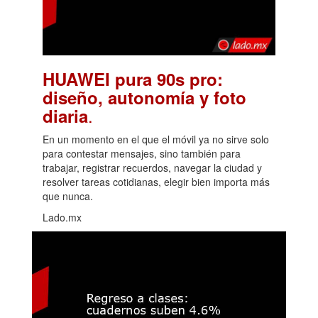
HUAWEI pura 90s pro:
diseño, autonomía y foto
.
diaria
En un momento en el que el móvil ya no sirve solo
para contestar mensajes, sino también para
trabajar, registrar recuerdos, navegar la ciudad y
resolver tareas cotidianas, elegir bien importa más
que nunca.
Lado.mx