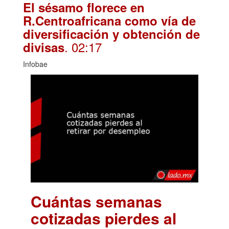
El sésamo florece en
R.Centroafricana como vía de
diversificación y obtención de
. 02:17
divisas
Infobae
Cuántas semanas
cotizadas pierdes al