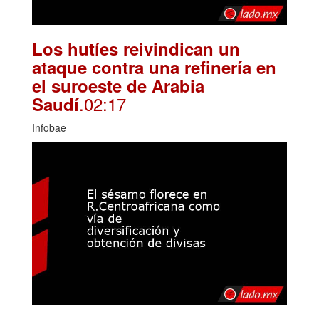
Los hutíes reivindican un
ataque contra una refinería en
el suroeste de Arabia
.02:17
Saudí
Infobae