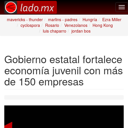
Tog
nav
mavericks - thunder
marlins - padres
Hungría
Ezra Miller
cyclospora
Rosario
Venezolanos
Hong Kong
luis chaparro
jordan bos
Gobierno estatal fortalece
economía juvenil con más
de 150 empresas