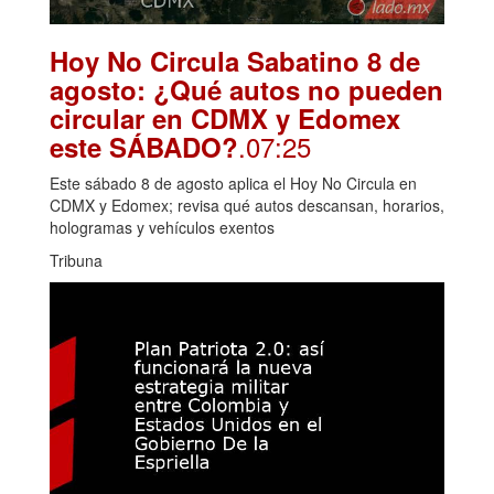
Hoy No Circula Sabatino 8 de
agosto: ¿Qué autos no pueden
circular en CDMX y Edomex
.07:25
este SÁBADO?
Este sábado 8 de agosto aplica el Hoy No Circula en
CDMX y Edomex; revisa qué autos descansan, horarios,
hologramas y vehículos exentos
Tribuna