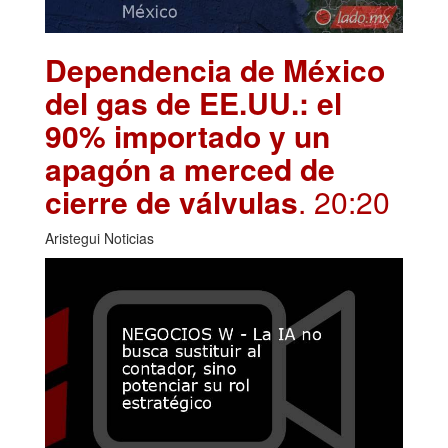
Dependencia de México
del gas de EE.UU.: el
90% importado y un
apagón a merced de
cierre de válvulas
. 20:20
Aristegui Noticias