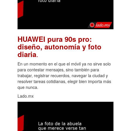
HUAWEI pura 90s pro:
diseño, autonomía y foto
.
diaria
En un momento en el que el móvil ya no sirve solo
para contestar mensajes, sino también para
trabajar, registrar recuerdos, navegar la ciudad y
resolver tareas cotidianas, elegir bien importa más
que nunca.
Lado.mx