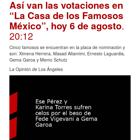
Así van las votaciones en
“La Casa de los Famosos
México”, hoy 6 de agosto
.
20:12
Cinco famosos se encuentran en la placa de nominación y
son: Ximena Herrera, Masad Altamimi, Ernesto Laguardia,
Gema Garoa y Memo Schutz
La Opinión de Los Ángeles