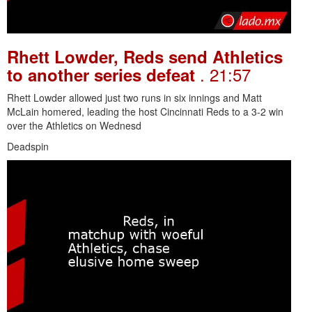
Rhett Lowder, Reds send Athletics
. 21:57
to another series defeat
Rhett Lowder allowed just two runs in six innings and Matt
McLain homered, leading the host Cincinnati Reds to a 3-2 win
over the Athletics on Wednesd
Deadspin