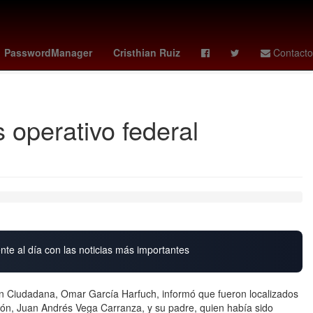
Nominación
Grandes Ligas de Béisbol
Juegos Olímpicos
PasswordManager
Cristhian Ruiz
Contacto
s operativo federal
nte al día con las noticias más importantes
ción Ciudadana, Omar García Harfuch, informó que fueron localizados
cón, Juan Andrés Vega Carranza, y su padre, quien había sido