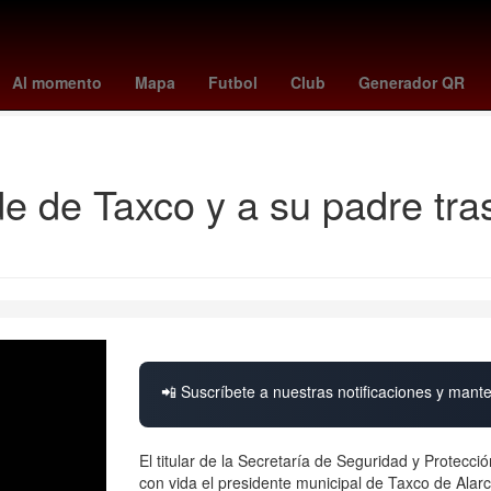
eBron James
primero de septiembre
calendario noviembre 2025
Al momento
Mapa
Futbol
Club
Generador QR
Ricardo Salinas Pliego
Chile
de de Taxco y a su padre tra
📲 Suscríbete a nuestras notificaciones y mante
El titular de la Secretaría de Seguridad y Protec
con vida el presidente municipal de Taxco de Alar