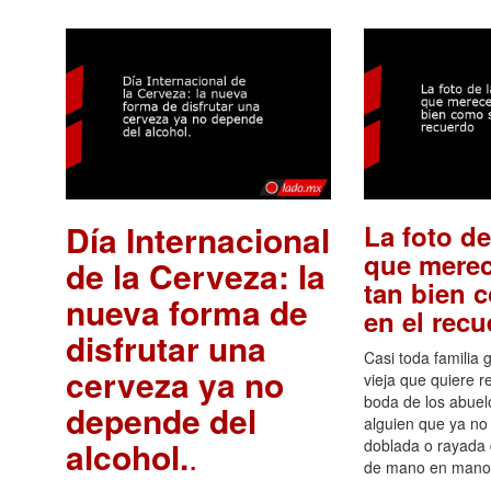
Día Internacional
La foto de
que merec
de la Cerveza: la
tan bien 
nueva forma de
en el rec
disfrutar una
Casi toda familia 
cerveza ya no
vieja que quiere re
boda de los abuelo
depende del
alguien que ya no 
alcohol.
.
doblada o rayada
de mano en mano 