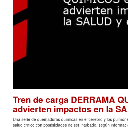
Tren de carga DERRAMA Q
advierten impactos en la 
Una serie de quemaduras químicas en el cerebro y los pulmon
salud crítico con posibilidades de ser intubado, según informa