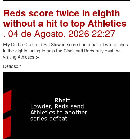
Reds score twice in eighth
without a hit to top Athletics
. 04 de Agosto, 2026 22:27
Elly De La Cruz and Sal Stewart scored on a pair of wild pitches
in the eighth inning to help the Cincinnati Reds rally past the
visiting Athletics 5-
Deadspin