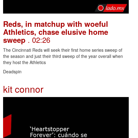
Reds, in matchup with woeful
Athletics, chase elusive home
. 02:26
sweep
The Cincinnati Reds will seek their first home series sweep of
the season and just their third sweep of the year overall when
they host the Athletics
Deadspin
kit connor