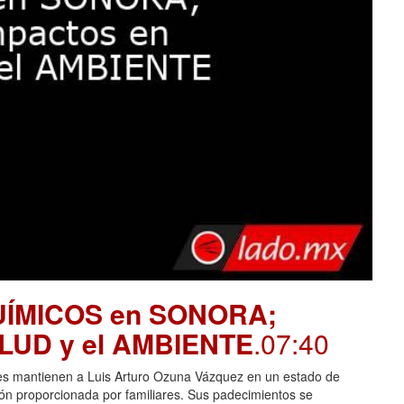
UÍMICOS en SONORA;
SALUD y el AMBIENTE
.07:40
es mantienen a Luis Arturo Ozuna Vázquez en un estado de
ción proporcionada por familiares. Sus padecimientos se