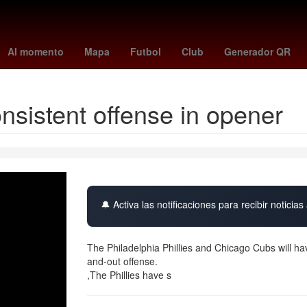
s
ley de amparo claudia sheinbaum
mariners vs dodgers
toluca 
Al momento
Mapa
Futbol
Club
Generador QR
onsistent offense in opener
🔔 Activa las notificaciones para recibir noticias 
The Philadelphia Phillies and Chicago Cubs will h
and-out offense.
,The Phillies have s