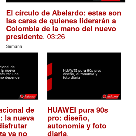
El círculo de Abelardo: estas son
las caras de quienes liderarán a
Colombia de la mano del nuevo
. 03:26
presidente
Semana
acional de
HUAWEI pura 90s
: la nueva
pro: diseño,
isfrutar
autonomía y foto
.
za ya no
diaria