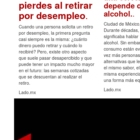
pierdes al retirar
depende d
.
alcohol.
por desempleo
.
Ciudad de México,
Cuando una persona solicita un retiro
Durante décadas, 
por desempleo, la primera pregunta
significaba hablar
casi siempre es la misma: ¿cuánto
alcohol. Sin embar
dinero puedo retirar y cuándo lo
consumo están ev
recibiré? Pero, existe otro aspecto
vez más personas
que suele pasar desapercibido y que
alternativas que l
puede tener un impacto mucho mayor
el mismo sabor, el
en el futuro: las semanas cotizadas
misma experiencia
que se descuentan al realizar el
una forma más equ
retiro.
Lado.mx
Lado.mx