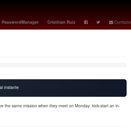
vs santos
Germán Berterame
Rogelio Funes Mori
mexico vs
PasswordManager
Cristhian Ruiz
Contacto
al instante
ave the same mission when they meet on Monday: kick-start an in-