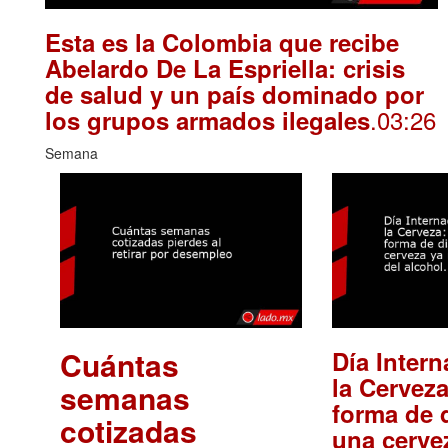
Esta es la Colombia que recibe
Abelardo De La Espriella: crisis
de salud y un país dominado por
.03:26
los grupos armados ilegales
Semana
Cuántas
Día Intern
la Cerveza
semanas
forma de d
cotizadas
una cerve