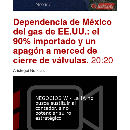
Dependencia de México
del gas de EE.UU.: el
90% importado y un
apagón a merced de
cierre de válvulas
. 20:20
Aristegui Noticias