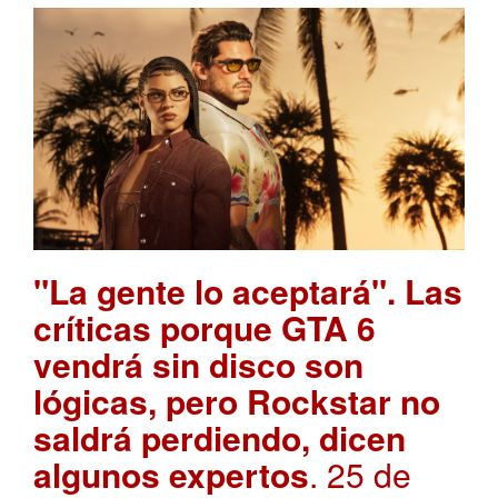
"La gente lo aceptará". Las
críticas porque GTA 6
vendrá sin disco son
lógicas, pero Rockstar no
saldrá perdiendo, dicen
algunos expertos
. 25 de