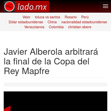
Tog
nav
Valor
toluca vs santos
Rosario
Perú
Dólar estadounidense
China
nacionalidad estadounidense
Venezolanos
Colombia
christian ebere
Javier Alberola arbitrará
la final de la Copa del
Rey Mapfre