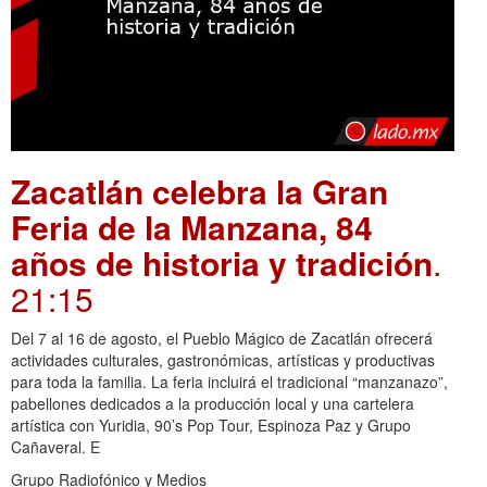
Zacatlán celebra la Gran
Feria de la Manzana, 84
años de historia y tradición
.
21:15
Del 7 al 16 de agosto, el Pueblo Mágico de Zacatlán ofrecerá
actividades culturales, gastronómicas, artísticas y productivas
para toda la familia. La feria incluirá el tradicional “manzanazo”,
pabellones dedicados a la producción local y una cartelera
artística con Yuridia, 90’s Pop Tour, Espinoza Paz y Grupo
Cañaveral. E
Grupo Radiofónico y Medios