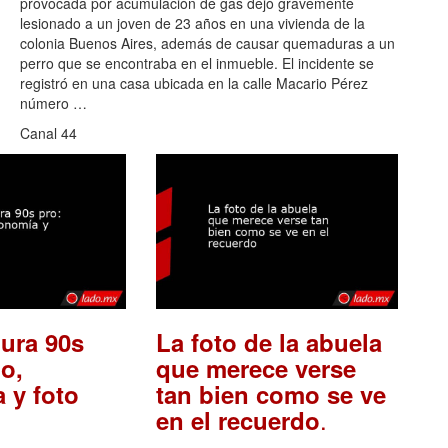
provocada por acumulación de gas dejó gravemente
lesionado a un joven de 23 años en una vivienda de la
colonia Buenos Aires, además de causar quemaduras a un
perro que se encontraba en el inmueble. El incidente se
registró en una casa ubicada en la calle Macario Pérez
número …
Canal 44
ura 90s
La foto de la abuela
o,
que merece verse
 y foto
tan bien como se ve
.
en el recuerdo