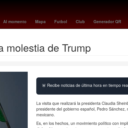
s
chucky lozano
caracol en vivo
biometría
new york city fc
P
Al momento
Mapa
Futbol
Club
Generador QR
la molestia de Trump
🚨 Recibe noticias de última hora en tiempo real
La visita que realizará la presidenta Claudia Shein
presidente del gobierno español, Pedro Sánchez, n
mexicano.
Es, en los hechos, un movimiento político con imp