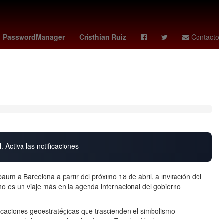
ropiedad privada
gideon mensah
america hoy
PasswordManager
Cristhian Ruiz
Contacto
. Activa las notificaciones
baum a Barcelona a partir del próximo 18 de abril, a invitación del
o es un viaje más en la agenda internacional del gobierno
licaciones geoestratégicas que trascienden el simbolismo