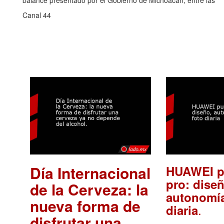
balance presentado por el Gobierno de Michoacán, entre las
Canal 44
Día Internacional
HUAWEI p
pro: diseñ
de la Cerveza: la
autonomía
nueva forma de
.
diaria
disfrutar una