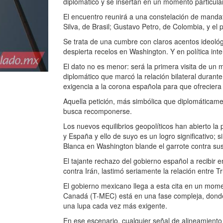
diplomático y se insertan en un momento particula
El encuentro reunirá a una constelación de mandata
Silva, de Brasil; Gustavo Petro, de Colombia, y e
Se trata de una cumbre con claros acentos ideológ
despierta recelos en Washington. Y en política int
El dato no es menor: será la primera visita de un
diplomático que marcó la relación bilateral duran
exigencia a la corona española para que ofreciera 
Aquella petición, más simbólica que diplomáticame
busca recomponerse.
Los nuevos equilibrios geopolíticos han abierto la
y España y ello de suyo es un logro significativo
Blanca en Washington blande el garrote contra sus
El tajante rechazo del gobierno español a recibir e
contra Irán, lastimó seriamente la relación entre 
El gobierno mexicano llega a esta cita en un momen
Canadá (T-MEC) está en una fase compleja, donde l
una lupa cada vez más exigente.
En ese escenario, cualquier señal de alineamiento