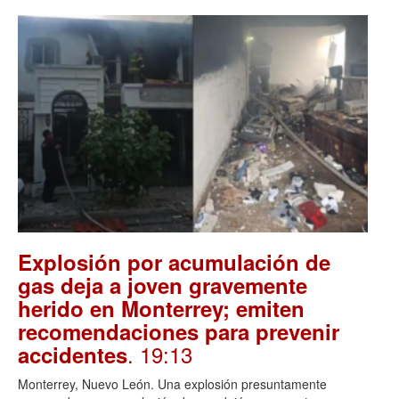
Explosión por acumulación de
gas deja a joven gravemente
herido en Monterrey; emiten
recomendaciones para prevenir
. 19:13
accidentes
Monterrey, Nuevo León. Una explosión presuntamente