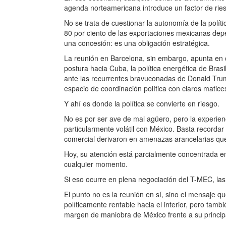
agenda norteamericana introduce un factor de rie
No se trata de cuestionar la autonomía de la polí
80 por ciento de las exportaciones mexicanas dep
una concesión: es una obligación estratégica.
La reunión en Barcelona, sin embargo, apunta en o
postura hacia Cuba, la política energética de Brasi
ante las recurrentes bravuconadas de Donald Trump
espacio de coordinación política con claros matice
Y ahí es donde la política se convierte en riesgo.
No es por ser ave de mal agüero, pero la experie
particularmente volátil con México. Basta recordar
comercial derivaron en amenazas arancelarias que 
Hoy, su atención está parcialmente concentrada en
cualquier momento.
Si eso ocurre en plena negociación del T-MEC, las 
El punto no es la reunión en sí, sino el mensaje q
políticamente rentable hacia el interior, pero ta
margen de maniobra de México frente a su principa