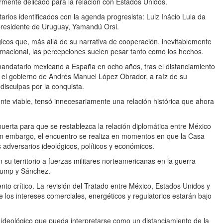
rmente delicado para la relación con Estados Unidos.
rios identificados con la agenda progresista: Luiz Inácio Lula da
l presidente de Uruguay, Yamandú Orsi.
icos que, más allá de su narrativa de cooperación, inevitablemente
ernacional, las percepciones suelen pesar tanto como los hechos.
 mandatario mexicano a España en ocho años, tras el distanciamiento
te el gobierno de Andrés Manuel López Obrador, a raíz de su
disculpas por la conquista.
nte viable, tensó innecesariamente una relación histórica que ahora
 puerta para que se restablezca la relación diplomática entre México
; sin embargo, el encuentro se realiza en momentos en que la Casa
 adversarios ideológicos, políticos y económicos.
n su territorio a fuerzas militares norteamericanas en la guerra
Trump y Sánchez.
to crítico. La revisión del Tratado entre México, Estados Unidos y
os intereses comerciales, energéticos y regulatorios estarán bajo
 ideológico que pueda interpretarse como un distanciamiento de la