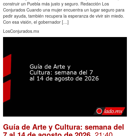
construir un Puebla más justo y seguro. Redacción Los
Conjurados Cuando una mujer encuentra un lugar seguro para
pedir ayuda, también recupera la esperanza de vivir sin miedo.
Con esa visión, el gobernador […]
LosConjurados.mx
Guía de Arte y Cultura: semana del
. 21:40
7 al 14 de agosto de 2026