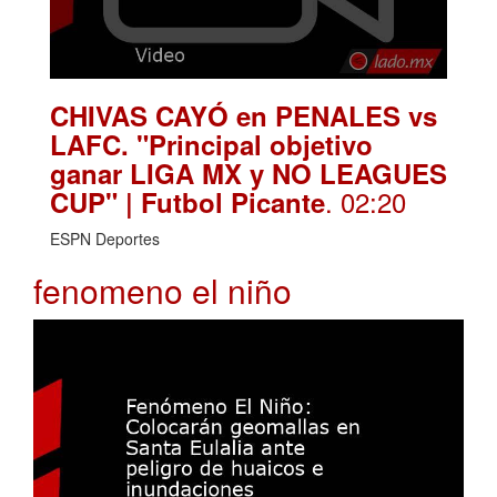
CHIVAS CAYÓ en PENALES vs
LAFC. "Principal objetivo
ganar LIGA MX y NO LEAGUES
. 02:20
CUP" | Futbol Picante
ESPN Deportes
fenomeno el niño