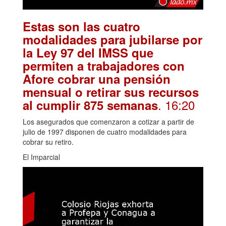
Estas son las cuatro
modalidades para jubilarse por
la Ley 97 del IMSS que
permiten a trabajadores con
Afore cobrar una pensión
mensual o retirar sus recursos
. 16:20
al cumplir 875 semanas
Los asegurados que comenzaron a cotizar a partir de
julio de 1997 disponen de cuatro modalidades para
cobrar su retiro.
El Imparcial