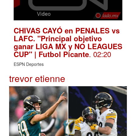
CHIVAS CAYÓ en PENALES vs
LAFC. "Principal objetivo
ganar LIGA MX y NO LEAGUES
. 02:20
CUP" | Futbol Picante
ESPN Deportes
trevor etienne