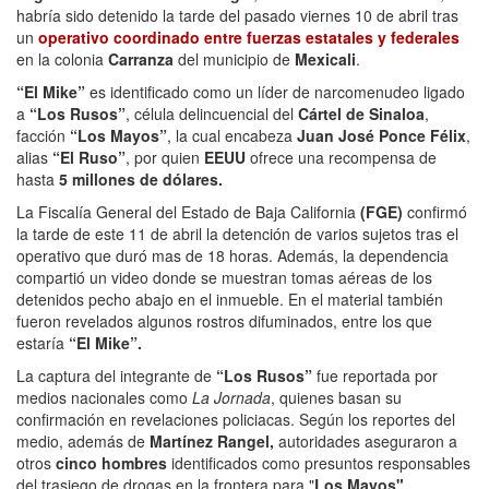
habría sido detenido la tarde del pasado viernes 10 de abril tras
un
operativo coordinado entre fuerzas estatales y federales
en la colonia
Carranza
del municipio de
Mexicali
.
“El Mike”
es identificado como un líder de narcomenudeo ligado
a
“Los Rusos”
, célula delincuencial del
Cártel de Sinaloa
,
facción
“Los Mayos”
, la cual encabeza
Juan José Ponce Félix
,
alias
“El Ruso”
, por quien
EEUU
ofrece una recompensa de
hasta
5 millones de dólares.
La Fiscalía General del Estado de Baja California
(FGE)
confirmó
la tarde de este 11 de abril la detención de varios sujetos tras el
operativo que duró mas de 18 horas. Además, la dependencia
compartió un video donde se muestran tomas aéreas de los
detenidos pecho abajo en el inmueble. En el material también
fueron revelados algunos rostros difuminados, entre los que
estaría
“El Mike”.
La captura del integrante de
“Los Rusos”
fue reportada por
medios nacionales como
La Jornada
, quienes basan su
confirmación en revelaciones policiacas. Según los reportes del
medio, además de
Martínez Rangel,
autoridades aseguraron a
otros
cinco hombres
identificados como presuntos responsables
del trasiego de drogas en la frontera para "
Los Mayos"
.