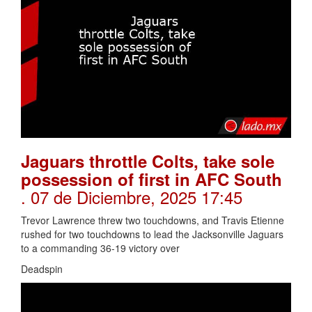
Jaguars throttle Colts, take sole
possession of first in AFC South
. 07 de Diciembre, 2025 17:45
Trevor Lawrence threw two touchdowns, and Travis Etienne
rushed for two touchdowns to lead the Jacksonville Jaguars
to a commanding 36-19 victory over
Deadspin