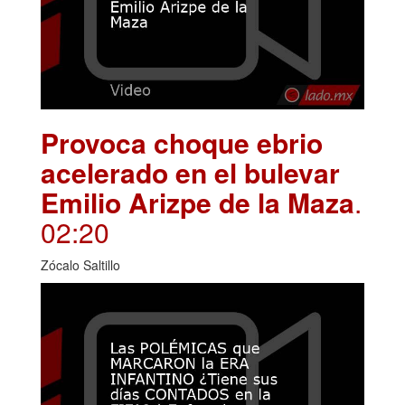
Provoca choque ebrio
acelerado en el bulevar
Emilio Arizpe de la Maza
.
02:20
Zócalo Saltillo