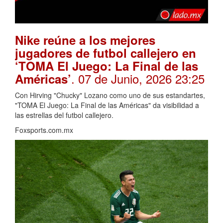
Nike reúne a los mejores
jugadores de futbol callejero en
‘TOMA El Juego: La Final de las
. 07 de Junio, 2026 23:25
Américas’
Con Hirving "Chucky" Lozano como uno de sus estandartes,
"TOMA El Juego: La Final de las Américas" da visibilidad a
las estrellas del futbol callejero.
Foxsports.com.mx