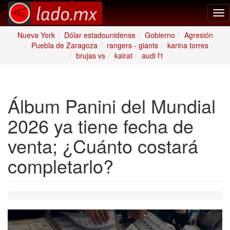
Tog
nav
Nueva York
Dólar estadounidense
Gobierno
Agresión
Puebla de Zaragoza
rangers - giants
karina torres
brujas vs
kairat
audi f1
Álbum Panini del Mundial
2026 ya tiene fecha de
venta; ¿Cuánto costará
completarlo?