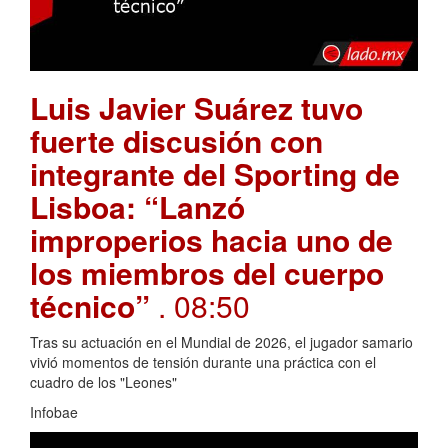
Luis Javier Suárez tuvo
fuerte discusión con
integrante del Sporting de
Lisboa: “Lanzó
improperios hacia uno de
los miembros del cuerpo
técnico”
. 08:50
Tras su actuación en el Mundial de 2026, el jugador samario
vivió momentos de tensión durante una práctica con el
cuadro de los "Leones"
Infobae