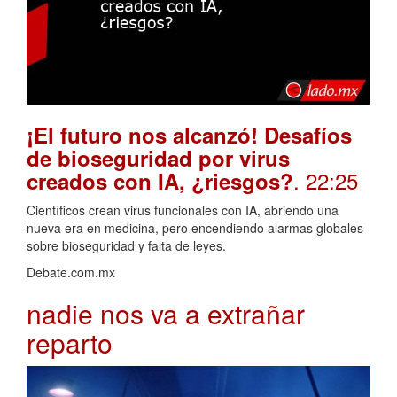
¡El futuro nos alcanzó! Desafíos
de bioseguridad por virus
. 22:25
creados con IA, ¿riesgos?
Científicos crean virus funcionales con IA, abriendo una
nueva era en medicina, pero encendiendo alarmas globales
sobre bioseguridad y falta de leyes.
Debate.com.mx
nadie nos va a extrañar
reparto