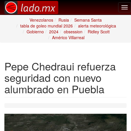
Tog
nav
Venezolanos
Rusia
Semana Santa
tabla de goleo mundial 2026
alerta meteorológica
Gobierno
2024
obsession
Ridley Scott
Américo Villarreal
Pepe Chedraui refuerza
seguridad con nuevo
alumbrado en Puebla