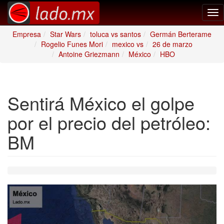
Tog
nav
Empresa
Star Wars
toluca vs santos
Germán Berterame
Rogelio Funes Mori
mexico vs
26 de marzo
Antoine Griezmann
México
HBO
Sentirá México el golpe
por el precio del petróleo:
BM