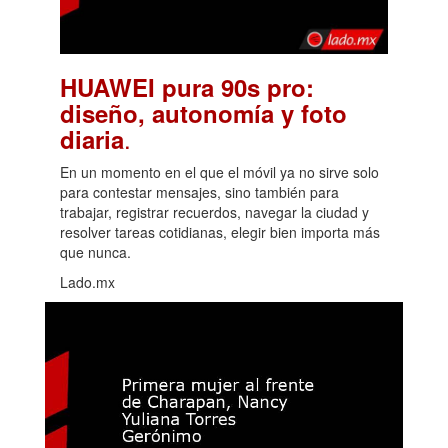
HUAWEI pura 90s pro:
diseño, autonomía y foto
.
diaria
En un momento en el que el móvil ya no sirve solo
para contestar mensajes, sino también para
trabajar, registrar recuerdos, navegar la ciudad y
resolver tareas cotidianas, elegir bien importa más
que nunca.
Lado.mx