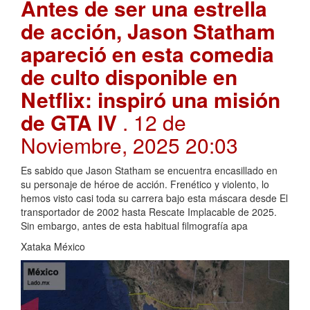
Antes de ser una estrella
de acción, Jason Statham
apareció en esta comedia
de culto disponible en
Netflix: inspiró una misión
de GTA IV
. 12 de
Noviembre, 2025 20:03
Es sabido que Jason Statham se encuentra encasillado en
su personaje de héroe de acción. Frenético y violento, lo
hemos visto casi toda su carrera bajo esta máscara desde El
transportador de 2002 hasta Rescate Implacable de 2025.
Sin embargo, antes de esta habitual filmografía apa
Xataka México