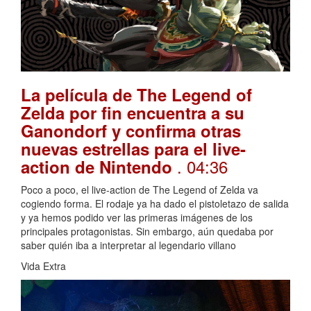
La película de The Legend of
Zelda por fin encuentra a su
Ganondorf y confirma otras
nuevas estrellas para el live-
. 04:36
action de Nintendo
Poco a poco, el live-action de The Legend of Zelda va
cogiendo forma. El rodaje ya ha dado el pistoletazo de salida
y ya hemos podido ver las primeras imágenes de los
principales protagonistas. Sin embargo, aún quedaba por
saber quién iba a interpretar al legendario villano
Vida Extra