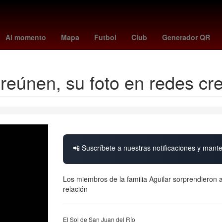
us magomedov
Antoine Griezmann
política
toy story 5 tiene esce
Al momento
Mapa
Futbol
Club
Generador QR
 reúnen, su foto en redes cr
📲 Suscríbete a nuestras notificaciones y mante
Los miembros de la familia Aguilar sorprendieron a
relación
El Sol de San Juan del Río