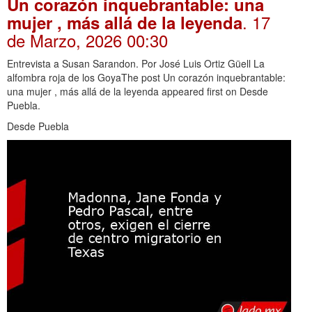
Un corazón inquebrantable: una
. 17
mujer , más allá de la leyenda
de Marzo, 2026 00:30
Entrevista a Susan Sarandon. Por José Luis Ortiz Güell La
alfombra roja de los GoyaThe post Un corazón inquebrantable:
una mujer , más allá de la leyenda appeared first on Desde
Puebla.
Desde Puebla