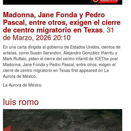
Madonna, Jane Fonda y Pedro
Pascal, entre otros, exigen el cierre
. 31
de centro migratorio en Texas
de Marzo, 2026 20:10
En una carta dirigida al gobierno de Estados Unidos, cientos de
artistas, como Susan Sarandon, Alejandro González Iñarritu y
Mark Ruffalo, piden el cierre del centro infantil de ICEThe post
Madonna, Jane Fonda y Pedro Pascal, entre otros, exigen el
cierre de centro migratorio en Texas first appeared on La
Aurora de México.
La Aurora de México
luis romo