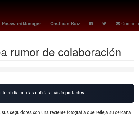
na post creditos
miami vs san luis
Venezolanos
Cohete
PasswordManager
Cristhian Ruiz
Contacto
ea rumor de colaboración
nte al día con las noticias más importantes
 sus seguidores con una reciente fotografía que refleja su cercana