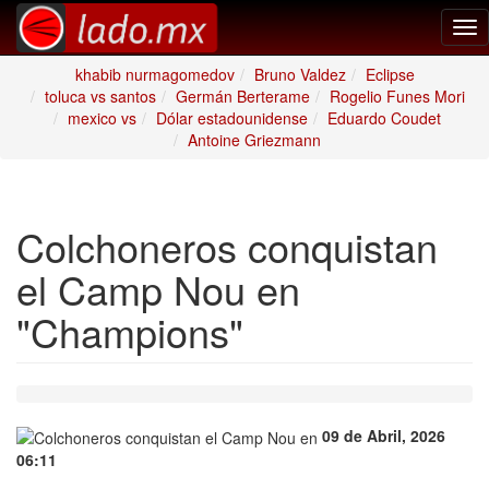
Tog
nav
khabib nurmagomedov
Bruno Valdez
Eclipse
toluca vs santos
Germán Berterame
Rogelio Funes Mori
mexico vs
Dólar estadounidense
Eduardo Coudet
Antoine Griezmann
Colchoneros conquistan
el Camp Nou en
"Champions"
09 de Abril, 2026
06:11