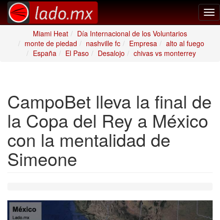
Tog
nav
Miami Heat
Día Internacional de los Voluntarios
monte de piedad
nashville fc
Empresa
alto al fuego
España
El Paso
Desalojo
chivas vs monterrey
CampoBet lleva la final de
la Copa del Rey a México
con la mentalidad de
Simeone