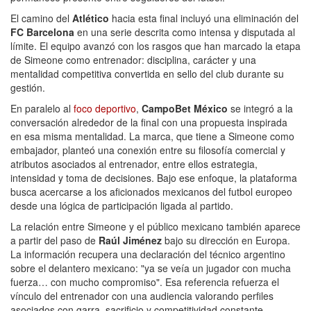
El camino del
Atlético
hacia esta final incluyó una eliminación del
FC Barcelona
en una serie descrita como intensa y disputada al
límite. El equipo avanzó con los rasgos que han marcado la etapa
de Simeone como entrenador: disciplina, carácter y una
mentalidad competitiva convertida en sello del club durante su
gestión.
En paralelo al
foco deportivo
,
CampoBet México
se integró a la
conversación alrededor de la final con una propuesta inspirada
en esa misma mentalidad. La marca, que tiene a Simeone como
embajador, planteó una conexión entre su filosofía comercial y
atributos asociados al entrenador, entre ellos estrategia,
intensidad y toma de decisiones. Bajo ese enfoque, la plataforma
busca acercarse a los aficionados mexicanos del futbol europeo
desde una lógica de participación ligada al partido.
La relación entre Simeone y el público mexicano también aparece
a partir del paso de
Raúl Jiménez
bajo su dirección en Europa.
La información recupera una declaración del técnico argentino
sobre el delantero mexicano: "ya se veía un jugador con mucha
fuerza… con mucho compromiso". Esa referencia refuerza el
vínculo del entrenador con una audiencia valorando perfiles
asociados con garra, sacrificio y competitividad constante.