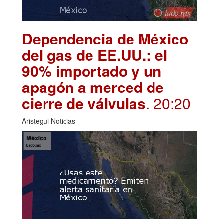
Dependencia de México
del gas de EE.UU.: el
90% importado y un
apagón a merced de
cierre de válvulas
. 20:20
Aristegui Noticias