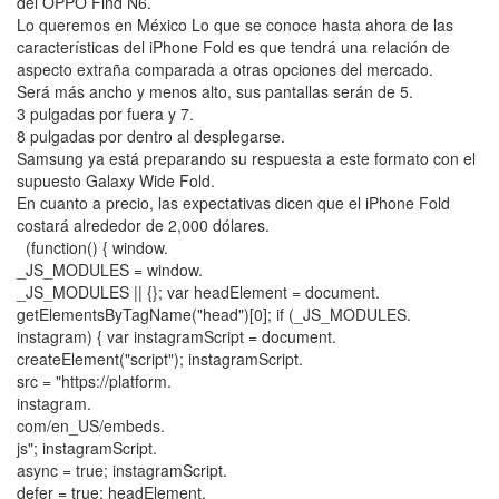
del OPPO Find N6.
Lo queremos en México Lo que se conoce hasta ahora de las
características del iPhone Fold es que tendrá una relación de
aspecto extraña comparada a otras opciones del mercado.
Será más ancho y menos alto, sus pantallas serán de 5.
3 pulgadas por fuera y 7.
8 pulgadas por dentro al desplegarse.
Samsung ya está preparando su respuesta a este formato con el
supuesto Galaxy Wide Fold.
En cuanto a precio, las expectativas dicen que el iPhone Fold
costará alrededor de 2,000 dólares.
(function() { window.
_JS_MODULES = window.
_JS_MODULES || {}; var headElement = document.
getElementsByTagName("head")[0]; if (_JS_MODULES.
instagram) { var instagramScript = document.
createElement("script"); instagramScript.
src = "https://platform.
instagram.
com/en_US/embeds.
js"; instagramScript.
async = true; instagramScript.
defer = true; headElement.