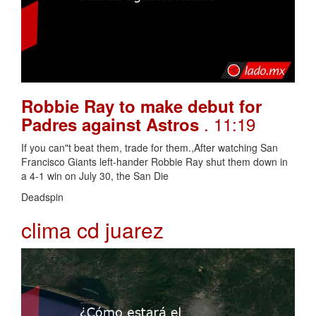
Robbie Ray to make debut for
. 11:19
Padres against Astros
If you can"t beat them, trade for them.,After watching San
Francisco Giants left-hander Robbie Ray shut them down in
a 4-1 win on July 30, the San Die
Deadspin
clima cd juarez