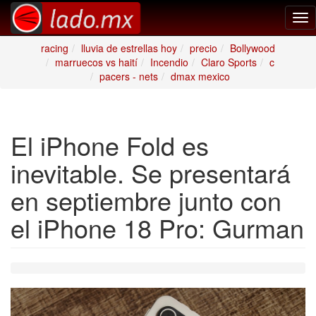
Tog
nav
racing
lluvia de estrellas hoy
precio
Bollywood
marruecos vs haití
Incendio
Claro Sports
c
pacers - nets
dmax mexico
El iPhone Fold es
inevitable. Se presentará
en septiembre junto con
el iPhone 18 Pro: Gurman