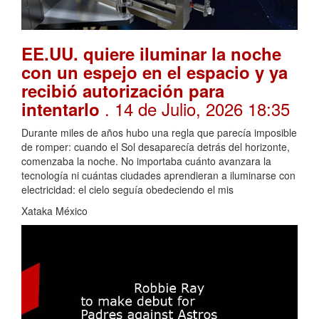
EE.UU. quiere iluminar la noche
con un espejo en el espacio y ya
recibió autorización para
. 14 de Julio, 2026 18:35
intentarlo
Durante miles de años hubo una regla que parecía imposible
de romper: cuando el Sol desaparecía detrás del horizonte,
comenzaba la noche. No importaba cuánto avanzara la
tecnología ni cuántas ciudades aprendieran a iluminarse con
electricidad: el cielo seguía obedeciendo el mis
Xataka México