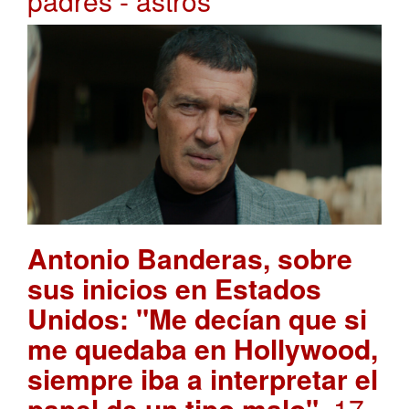
padres - astros
Antonio Banderas, sobre
sus inicios en Estados
Unidos: "Me decían que si
me quedaba en Hollywood,
siempre iba a interpretar el
papel de un tipo malo"
. 17